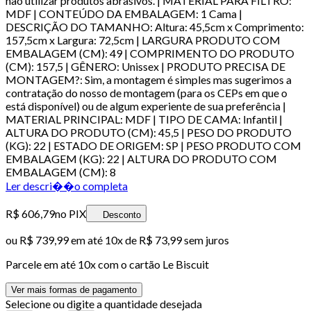
não utilizar produtos abrasivos. | MATERIAL PARA FILTRO:
MDF | CONTEÚDO DA EMBALAGEM: 1 Cama |
DESCRIÇÃO DO TAMANHO: Altura: 45,5cm x Comprimento:
157,5cm x Largura: 72,5cm | LARGURA PRODUTO COM
EMBALAGEM (CM): 49 | COMPRIMENTO DO PRODUTO
(CM): 157,5 | GÊNERO: Unissex | PRODUTO PRECISA DE
MONTAGEM?: Sim, a montagem é simples mas sugerimos a
contratação do nosso de montagem (para os CEPs em que o
está disponível) ou de algum experiente de sua preferência |
MATERIAL PRINCIPAL: MDF | TIPO DE CAMA: Infantil |
ALTURA DO PRODUTO (CM): 45,5 | PESO DO PRODUTO
(KG): 22 | ESTADO DE ORIGEM: SP | PESO PRODUTO COM
EMBALAGEM (KG): 22 | ALTURA DO PRODUTO COM
EMBALAGEM (CM): 8
Ler descri��o completa
R$ 606,79
no PIX
Desconto
ou
R$ 739,99
em até
10x de R$ 73,99 sem juros
Parcele em até
10
x com o cartão
Le Biscuit
Ver mais formas de pagamento
Selecione ou digite a quantidade desejada