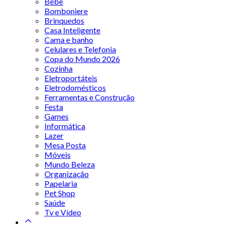
Bebê
Bomboniere
Brinquedos
Casa Inteligente
Cama e banho
Celulares e Telefonia
Copa do Mundo 2026
Cozinha
Eletroportáteis
Eletrodomésticos
Ferramentas e Construção
Festa
Games
Informática
Lazer
Mesa Posta
Móveis
Mundo Beleza
Organização
Papelaria
Pet Shop
Saúde
Tv e Vídeo