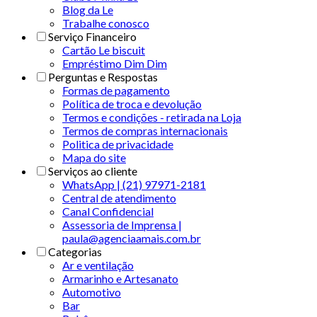
Blog da Le
Trabalhe conosco
Serviço Financeiro
Cartão Le biscuit
Empréstimo Dim Dim
Perguntas e Respostas
Formas de pagamento
Política de troca e devolução
Termos e condições - retirada na Loja
Termos de compras internacionais
Politica de privacidade
Mapa do site
Serviços ao cliente
WhatsApp | (21) 97971-2181
Central de atendimento
Canal Confidencial
Assessoria de Imprensa |
paula@agenciaamais.com.br
Categorias
Ar e ventilação
Armarinho e Artesanato
Automotivo
Bar