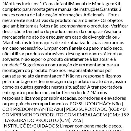
NãoItens Inclusos:1 Cama InfantilManual de MontagemKit
completo para montagem e manual de instruçõesGarantia:3
meses contra de fabricaçãoInformações Adicionais:- Fotos
meramente ilustrativas do produto no ambiente.- Os objetos
que ambientam as fotos não acompanham o produto;- Verificar
descrição e tamanho do produto antes da compra.- Avaliar a
mercadoria no ato do e recusar em caso de divergência ou .-
Mantenha as informações de e de atualizados para entrarmos
em caso necessário.- Limpar com flanela ou pano macio seco,
não utilizar produtos abrasivos, desengordurantes, álcool ou
solvente. Não expor o produto diretamente à luz solar e à
umidade.* Sugerimos a contratação de um montador para a
montagem do produto. Não nos responsabilizamos por
causadas no ato da montagem.* Não nos responsabilizamos
pela montagem e desmontagem do produto no ato da e , assim
como os custos gerados nestas situações.* A transportadora
entregará o produto no andar térreo do de .* Não nos
responsabilizamos por subir escadas, corredores e elevadores
ou por guincho em apartamentos. POSSUI COLCHÃO: Não |
COR PREDOMINANTE: Azul | PESO SUPORTADO (KG): 40 |
COMPRIMENTO PRODUTO COM EMBALAGEM (CM): 159
| LARGURA DO PRODUTO (CM): 72,5 |
INSTRUÇÕES/CUIDADOS: Limpar com pano macio e seco,