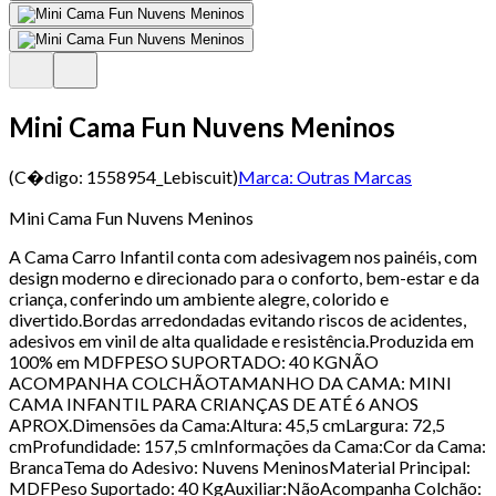
Mini Cama Fun Nuvens Meninos
(C�digo:
1558954_Lebiscuit
)
Marca:
Outras Marcas
Mini Cama Fun Nuvens Meninos
A Cama Carro Infantil conta com adesivagem nos painéis, com
design moderno e direcionado para o conforto, bem-estar e da
criança, conferindo um ambiente alegre, colorido e
divertido.Bordas arredondadas evitando riscos de acidentes,
adesivos em vinil de alta qualidade e resistência.Produzida em
100% em MDFPESO SUPORTADO: 40 KGNÃO
ACOMPANHA COLCHÃOTAMANHO DA CAMA: MINI
CAMA INFANTIL PARA CRIANÇAS DE ATÉ 6 ANOS
APROX.Dimensões da Cama:Altura: 45,5 cmLargura: 72,5
cmProfundidade: 157,5 cmInformações da Cama:Cor da Cama:
BrancaTema do Adesivo: Nuvens MeninosMaterial Principal:
MDFPeso Suportado: 40 KgAuxiliar:NãoAcompanha Colchão: