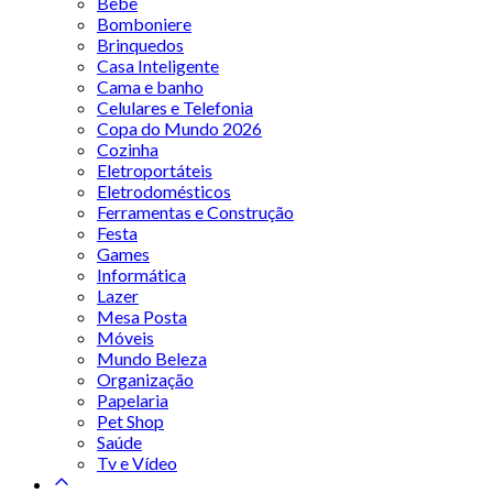
Bebê
Bomboniere
Brinquedos
Casa Inteligente
Cama e banho
Celulares e Telefonia
Copa do Mundo 2026
Cozinha
Eletroportáteis
Eletrodomésticos
Ferramentas e Construção
Festa
Games
Informática
Lazer
Mesa Posta
Móveis
Mundo Beleza
Organização
Papelaria
Pet Shop
Saúde
Tv e Vídeo