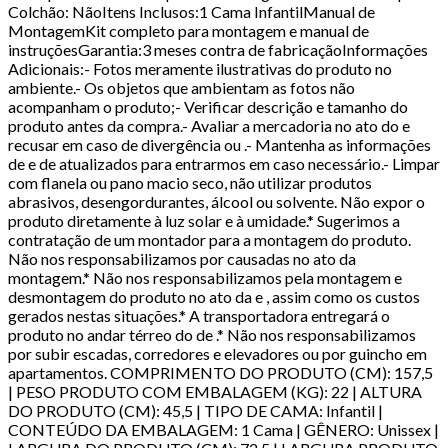
Colchão: NãoItens Inclusos:1 Cama InfantilManual de
MontagemKit completo para montagem e manual de
instruçõesGarantia:3 meses contra de fabricaçãoInformações
Adicionais:- Fotos meramente ilustrativas do produto no
ambiente.- Os objetos que ambientam as fotos não
acompanham o produto;- Verificar descrição e tamanho do
produto antes da compra.- Avaliar a mercadoria no ato do e
recusar em caso de divergência ou .- Mantenha as informações
de e de atualizados para entrarmos em caso necessário.- Limpar
com flanela ou pano macio seco, não utilizar produtos
abrasivos, desengordurantes, álcool ou solvente. Não expor o
produto diretamente à luz solar e à umidade.* Sugerimos a
contratação de um montador para a montagem do produto.
Não nos responsabilizamos por causadas no ato da
montagem.* Não nos responsabilizamos pela montagem e
desmontagem do produto no ato da e , assim como os custos
gerados nestas situações.* A transportadora entregará o
produto no andar térreo do de .* Não nos responsabilizamos
por subir escadas, corredores e elevadores ou por guincho em
apartamentos. COMPRIMENTO DO PRODUTO (CM): 157,5
| PESO PRODUTO COM EMBALAGEM (KG): 22 | ALTURA
DO PRODUTO (CM): 45,5 | TIPO DE CAMA: Infantil |
CONTEÚDO DA EMBALAGEM: 1 Cama | GÊNERO: Unissex |