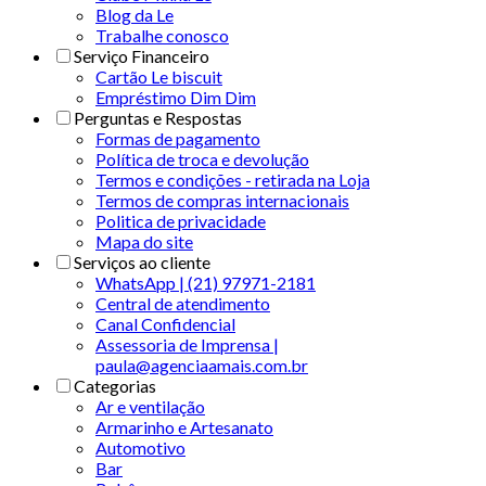
Blog da Le
Trabalhe conosco
Serviço Financeiro
Cartão Le biscuit
Empréstimo Dim Dim
Perguntas e Respostas
Formas de pagamento
Política de troca e devolução
Termos e condições - retirada na Loja
Termos de compras internacionais
Politica de privacidade
Mapa do site
Serviços ao cliente
WhatsApp | (21) 97971-2181
Central de atendimento
Canal Confidencial
Assessoria de Imprensa |
paula@agenciaamais.com.br
Categorias
Ar e ventilação
Armarinho e Artesanato
Automotivo
Bar