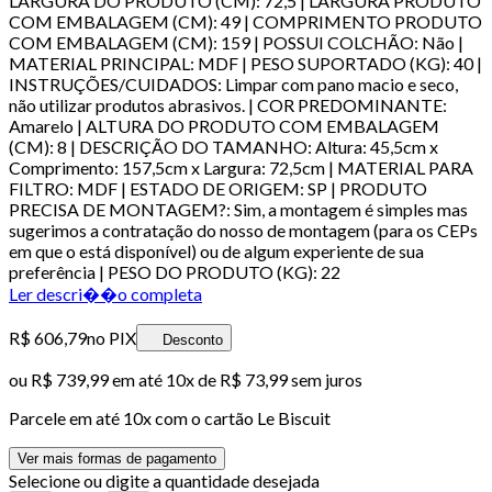
LARGURA DO PRODUTO (CM): 72,5 | LARGURA PRODUTO
COM EMBALAGEM (CM): 49 | COMPRIMENTO PRODUTO
COM EMBALAGEM (CM): 159 | POSSUI COLCHÃO: Não |
MATERIAL PRINCIPAL: MDF | PESO SUPORTADO (KG): 40 |
INSTRUÇÕES/CUIDADOS: Limpar com pano macio e seco,
não utilizar produtos abrasivos. | COR PREDOMINANTE:
Amarelo | ALTURA DO PRODUTO COM EMBALAGEM
(CM): 8 | DESCRIÇÃO DO TAMANHO: Altura: 45,5cm x
Comprimento: 157,5cm x Largura: 72,5cm | MATERIAL PARA
FILTRO: MDF | ESTADO DE ORIGEM: SP | PRODUTO
PRECISA DE MONTAGEM?: Sim, a montagem é simples mas
sugerimos a contratação do nosso de montagem (para os CEPs
em que o está disponível) ou de algum experiente de sua
preferência | PESO DO PRODUTO (KG): 22
Ler descri��o completa
R$ 606,79
no PIX
Desconto
ou
R$ 739,99
em até
10x de R$ 73,99 sem juros
Parcele em até
10
x com o cartão
Le Biscuit
Ver mais formas de pagamento
Selecione ou digite a quantidade desejada