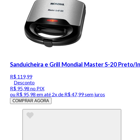
Sanduicheira e Grill Mondial Master S-20 Preto/
R$ 119,99
Desconto
R$ 95,98
no PIX
ou
R$ 95,98
em até
2x de R$ 47,99 sem juros
COMPRAR AGORA