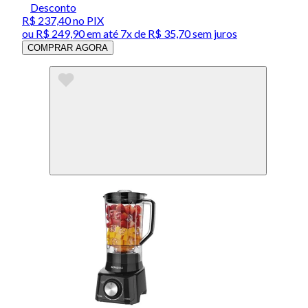
Desconto
R$ 237,40
no PIX
ou
R$ 249,90
em até
7x de R$ 35,70 sem juros
COMPRAR AGORA