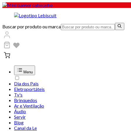
Buscar por produto ou marca
Menu
Dia dos Pais
Eletroportáteis
Tv's
Brinquedos
Ar e Ventilação
Áudio
Servir
Blog
Canal da Le