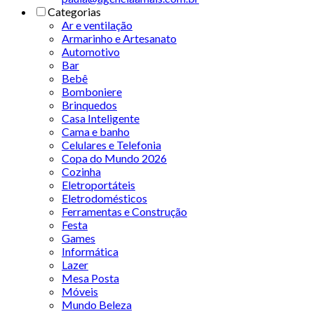
Categorias
Ar e ventilação
Armarinho e Artesanato
Automotivo
Bar
Bebê
Bomboniere
Brinquedos
Casa Inteligente
Cama e banho
Celulares e Telefonia
Copa do Mundo 2026
Cozinha
Eletroportáteis
Eletrodomésticos
Ferramentas e Construção
Festa
Games
Informática
Lazer
Mesa Posta
Móveis
Mundo Beleza