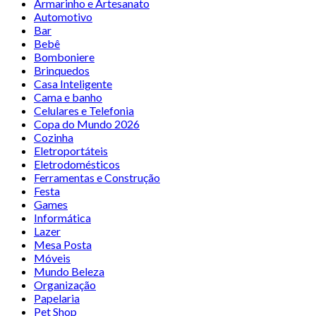
Armarinho e Artesanato
Automotivo
Bar
Bebê
Bomboniere
Brinquedos
Casa Inteligente
Cama e banho
Celulares e Telefonia
Copa do Mundo 2026
Cozinha
Eletroportáteis
Eletrodomésticos
Ferramentas e Construção
Festa
Games
Informática
Lazer
Mesa Posta
Móveis
Mundo Beleza
Organização
Papelaria
Pet Shop