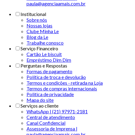
paula@agenciaamais.com.br
Institucional
Sobre nós
Nossas lojas
Clube Minha Le
Blog da Le
Trabalhe conosco
Serviço Financeiro
Cartão Le biscuit
Empréstimo Dim Dim
Perguntas e Respostas
Formas de pagamento
Política de troca e devolução
Termos e condições - retirada na Loja
Termos de compras internacionais
Politica de privacidade
Mapa do site
Serviços ao cliente
WhatsApp | (21) 97971-2181
Central de atendimento
Canal Confidencial
Assessoria de Imprensa |
paula@agenciaamais.com.br