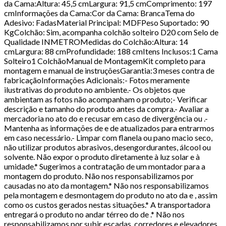
da Cama:Altura: 45,5 cmLargura: 91,5 cmComprimento: 197
cmInformações da Cama:Cor da Cama: BrancaTema do
Adesivo: FadasMaterial Principal: MDFPeso Suportado: 90
KgColchão: Sim, acompanha colchão solteiro D20 com Selo de
Qualidade INMETROMedidas do Colchão:Altura: 14
cmLargura: 88 cmProfundidade: 188 cmItens Inclusos:1 Cama
Solteiro1 ColchãoManual de MontagemKit completo para
montagem e manual de instruçõesGarantia:3 meses contra de
fabricaçãoInformações Adicionais:- Fotos meramente
ilustrativas do produto no ambiente.- Os objetos que
ambientam as fotos não acompanham o produto;- Verificar
descrição e tamanho do produto antes da compra.- Avaliar a
mercadoria no ato do e recusar em caso de divergência ou .-
Mantenha as informações de e de atualizados para entrarmos
em caso necessário.- Limpar com flanela ou pano macio seco,
não utilizar produtos abrasivos, desengordurantes, álcool ou
solvente. Não expor o produto diretamente à luz solar e à
umidade.* Sugerimos a contratação de um montador para a
montagem do produto. Não nos responsabilizamos por
causadas no ato da montagem.* Não nos responsabilizamos
pela montagem e desmontagem do produto no ato da e , assim
como os custos gerados nestas situações.* A transportadora
entregará o produto no andar térreo do de .* Não nos
responsabilizamos por subir escadas, corredores e elevadores