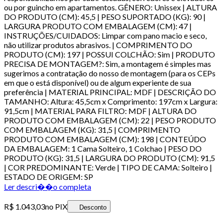
ou por guincho em apartamentos. GÊNERO: Unissex | ALTURA
DO PRODUTO (CM): 45,5 | PESO SUPORTADO (KG): 90 |
LARGURA PRODUTO COM EMBALAGEM (CM): 47 |
INSTRUÇÕES/CUIDADOS: Limpar com pano macio e seco,
não utilizar produtos abrasivos. | COMPRIMENTO DO
PRODUTO (CM): 197 | POSSUI COLCHÃO: Sim | PRODUTO
PRECISA DE MONTAGEM?: Sim, a montagem é simples mas
sugerimos a contratação do nosso de montagem (para os CEPs
em que o está disponível) ou de algum experiente de sua
preferência | MATERIAL PRINCIPAL: MDF | DESCRIÇÃO DO
TAMANHO: Altura: 45,5cm x Comprimento: 197cm x Largura:
91,5cm | MATERIAL PARA FILTRO: MDF | ALTURA DO
PRODUTO COM EMBALAGEM (CM): 22 | PESO PRODUTO
COM EMBALAGEM (KG): 31,5 | COMPRIMENTO
PRODUTO COM EMBALAGEM (CM): 198 | CONTEÚDO
DA EMBALAGEM: 1 Cama Solteiro, 1 Colchao | PESO DO
PRODUTO (KG): 31,5 | LARGURA DO PRODUTO (CM): 91,5
| COR PREDOMINANTE: Verde | TIPO DE CAMA: Solteiro |
ESTADO DE ORIGEM: SP
Ler descri��o completa
R$ 1.043,03
no PIX
Desconto