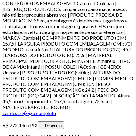
CONTEÚDO DA EMBALAGEM: 1 Cama e 1 Colchão |
INSTRUÇÕES/CUIDADOS: Limpar com pano macio e seco,
não utilizar produtos abrasivos | PRODUTO PRECISA DE
MONTAGEM?: Sim, a montagem é simples mas sugerimos a
contratação do nosso de montagem (para os CEPs em que o
está disponível) ou de algum experiente de sua preferência |
MARCA: Cambel | COMPRIMENTO DO PRODUTO (CM):
157,5 | LARGURA PRODUTO COM EMBALAGEM (CM): 70 |
MODELO: cama infantil | ALTURA DO PRODUTO (CM): 45,5
| LARGURA DO PRODUTO (CM): 72,5 | MATERIAL
PRINCIPAL: MDF | COR PREDOMINANTE: Amarelo | TIPO
DE CAMA: Infantil | POSSUI COLCHÃO: Sim | GÊNERO:
Unissex | PESO SUPORTADO (KG): 40kg | ALTURA DO
PRODUTO COM EMBALAGEM (CM): 18 | COMPRIMENTO
PRODUTO COM EMBALAGEM (CM): 159 | PESO
PRODUTO COM EMBALAGEM (KG): 24,2 | PESO DO
PRODUTO (KG): 24,2 | DESCRIÇÃO DO TAMANHO: Altura:
45,5cm x Comprimento: 157,5cm x Largura: 72,5cm |
MATERIAL PARA FILTRO: MDF
Ler descri��o completa
R$ 772,43
no PIX
Desconto