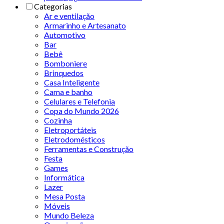
Categorias
Ar e ventilação
Armarinho e Artesanato
Automotivo
Bar
Bebê
Bomboniere
Brinquedos
Casa Inteligente
Cama e banho
Celulares e Telefonia
Copa do Mundo 2026
Cozinha
Eletroportáteis
Eletrodomésticos
Ferramentas e Construção
Festa
Games
Informática
Lazer
Mesa Posta
Móveis
Mundo Beleza