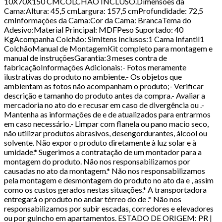
10X70X150 CMCOLCHÃO INCLUSO.Dimensões da
Cama:Altura: 45,5 cmLargura: 157,5 cmProfundidade: 72,5
cmInformações da Cama:Cor da Cama: BrancaTema do
Adesivo:Material Principal: MDFPeso Suportado: 40
KgAcompanha Colchão: SimItens Inclusos:1 Cama Infantil1
ColchãoManual de MontagemKit completo para montagem e
manual de instruçõesGarantia:3 meses contra de
fabricaçãoInformações Adicionais:- Fotos meramente
ilustrativas do produto no ambiente.- Os objetos que
ambientam as fotos não acompanham o produto;- Verificar
descrição e tamanho do produto antes da compra.- Avaliar a
mercadoria no ato do e recusar em caso de divergência ou .-
Mantenha as informações de e de atualizados para entrarmos
em caso necessário.- Limpar com flanela ou pano macio seco,
não utilizar produtos abrasivos, desengordurantes, álcool ou
solvente. Não expor o produto diretamente à luz solar e à
umidade.* Sugerimos a contratação de um montador para a
montagem do produto. Não nos responsabilizamos por
causadas no ato da montagem.* Não nos responsabilizamos
pela montagem e desmontagem do produto no ato da e , assim
como os custos gerados nestas situações.* A transportadora
entregará o produto no andar térreo do de .* Não nos
responsabilizamos por subir escadas, corredores e elevadores
ou por guincho em apartamentos. ESTADO DE ORIGEM: PR |