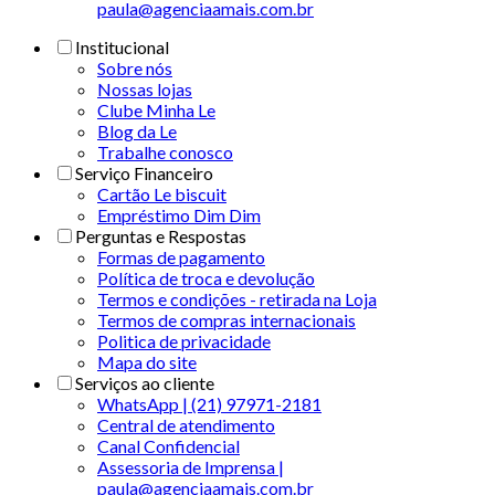
paula@agenciaamais.com.br
Institucional
Sobre nós
Nossas lojas
Clube Minha Le
Blog da Le
Trabalhe conosco
Serviço Financeiro
Cartão Le biscuit
Empréstimo Dim Dim
Perguntas e Respostas
Formas de pagamento
Política de troca e devolução
Termos e condições - retirada na Loja
Termos de compras internacionais
Politica de privacidade
Mapa do site
Serviços ao cliente
WhatsApp | (21) 97971-2181
Central de atendimento
Canal Confidencial
Assessoria de Imprensa |
paula@agenciaamais.com.br