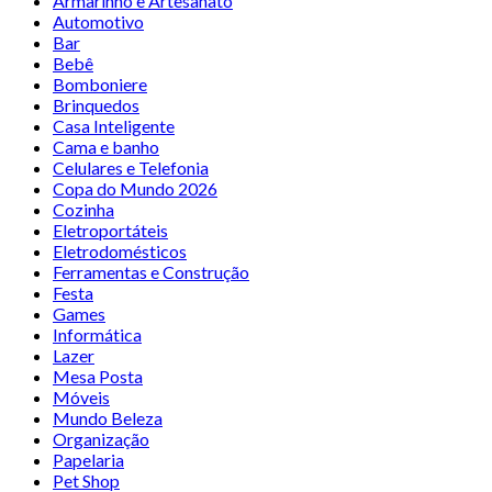
Armarinho e Artesanato
Automotivo
Bar
Bebê
Bomboniere
Brinquedos
Casa Inteligente
Cama e banho
Celulares e Telefonia
Copa do Mundo 2026
Cozinha
Eletroportáteis
Eletrodomésticos
Ferramentas e Construção
Festa
Games
Informática
Lazer
Mesa Posta
Móveis
Mundo Beleza
Organização
Papelaria
Pet Shop