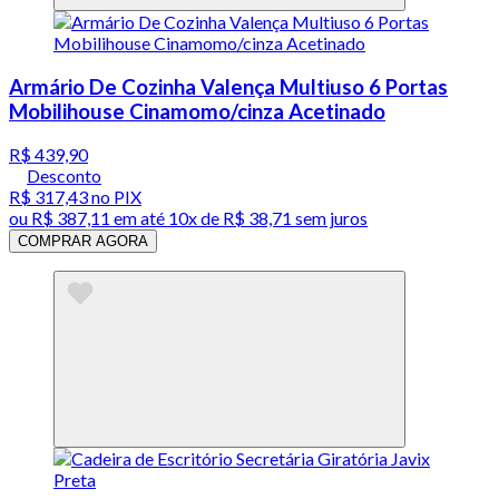
Armário De Cozinha Valença Multiuso 6 Portas
Mobilihouse Cinamomo/cinza Acetinado
R$ 439,90
Desconto
R$ 317,43
no PIX
ou
R$ 387,11
em até
10x de R$ 38,71 sem juros
COMPRAR AGORA