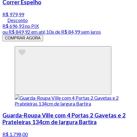
Correr Espelho
R$ 979,99
Desconto
R$ 696,93
no PIX
ou
R$ 849,92
em até
10x de R$ 84,99 sem juros
COMPRAR AGORA
Guarda-Roupa Ville com 4 Portas 2 Gavetas e 2
Prateleiras 134cm de largura Bartira
R$ 1.798,00