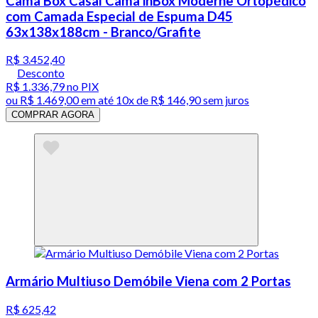
Cama Box Casal Cama inBox Moderne Ortopédico
com Camada Especial de Espuma D45
63x138x188cm - Branco/Grafite
R$ 3.452,40
Desconto
R$ 1.336,79
no PIX
ou
R$ 1.469,00
em até
10x de R$ 146,90 sem juros
COMPRAR AGORA
Armário Multiuso Demóbile Viena com 2 Portas
R$ 625,42