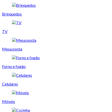
Brinquedos
TV
Mesa posta
Forno e fogão
Celulares
Móveis