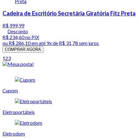
Cadeira de Escritório Secretária Giratória Fitz Preta
R$ 999,99
Desconto
R$ 234,60
no PIX
ou
R$ 286,10
em até
9x de R$ 31,78 sem juros
COMPRAR AGORA
1
2
3
Cupom
Eletroportáteis
Eletrodom