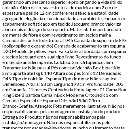
garantindo um descanso superior e prolongando a vida útil do
colchão. Além disso, sua estrutura de madeira com 2 cm de
espessura e pés de 12 cm confere resistência e estabilidade,
agregando elegância e funcionalidade ao ambiente, enquanto o
acabamento sofisticado em tecido Jacquard branco valoriza
ainda mais o design do seu quarto. Material: Tampo bordado
em manta de fibra e com revestimento em tecido malha
Camada de conforto/estrutural D45 Camada de suporte de EPS
(polipropileno expandido) Camada de acabamento em espuma
D20 Modelo de pillow: Euro Faixa lateral bordada com espuma
e tecido jacquard em visual tipo linho Revestimento do fundo
em tecido antiderrapante. Colchão: Sim Ortopédico: Sim
Tratamento: Não possui Pés com rodízio: não Box bipartido:
Sim Suporta até (kg): 140 Altura dos pés (cm): 12 Densidade:
D45 Tipo de colchão: Espuma Tipo de mola: Não se aplica
Dimensões: Altura: 63 cm Largura: 193 cm Profundidade: 203
cm Garantia: 12 meses Conteúdo da Embalagem: 01 Cama Box
King Size Bipartida Cama inBox Moderne Ortopédico com
Camada Especial de Espuma D45 63x193x203cm -
Branco/Grafite. Atenção: Foto meramente ilustrativa. Não nos
responsabilizamos pela montagem ou instalação do produto
Entrega do Produto: não nos responsabilizamos pela
instalação/montagem. Não nos responsabilizamos pelo
transporte por escadas/elevadores, guincho ou içamento deste