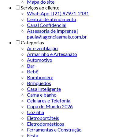
Mapa do site
Serviços ao cliente
WhatsApp | (21) 97971-2181
Central de atendimento
Canal Confidencial
Assessoria de Imprensa |
paula@agenciaamais.com.br
Categorias
Ar e ventilação
Armarinho e Artesanato
Automotivo
Bar
Bebê
Bomboniere
Brinquedos
Casa Inteligente
Cama e banho
Celulares e Telefonia
Copa do Mundo 2026
Cozinha
Eletroportáteis
Eletrodomésticos
Ferramentas e Construção
Festa