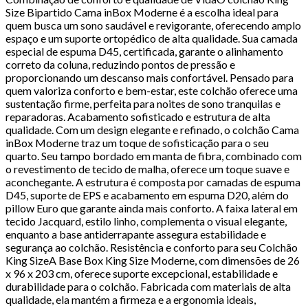
Size Bipartido Cama inBox Moderne é a escolha ideal para
quem busca um sono saudável e revigorante, oferecendo amplo
espaço e um suporte ortopédico de alta qualidade. Sua camada
especial de espuma D45, certificada, garante o alinhamento
correto da coluna, reduzindo pontos de pressão e
proporcionando um descanso mais confortável. Pensado para
quem valoriza conforto e bem-estar, este colchão oferece uma
sustentação firme, perfeita para noites de sono tranquilas e
reparadoras. Acabamento sofisticado e estrutura de alta
qualidade. Com um design elegante e refinado, o colchão Cama
inBox Moderne traz um toque de sofisticação para o seu
quarto. Seu tampo bordado em manta de fibra, combinado com
o revestimento de tecido de malha, oferece um toque suave e
aconchegante. A estrutura é composta por camadas de espuma
D45, suporte de EPS e acabamento em espuma D20, além do
pillow Euro que garante ainda mais conforto. A faixa lateral em
tecido Jacquard, estilo linho, complementa o visual elegante,
enquanto a base antiderrapante assegura estabilidade e
segurança ao colchão. Resistência e conforto para seu Colchão
King SizeA Base Box King Size Moderne, com dimensões de 26
x 96 x 203 cm, oferece suporte excepcional, estabilidade e
durabilidade para o colchão. Fabricada com materiais de alta
qualidade, ela mantém a firmeza e a ergonomia ideais,