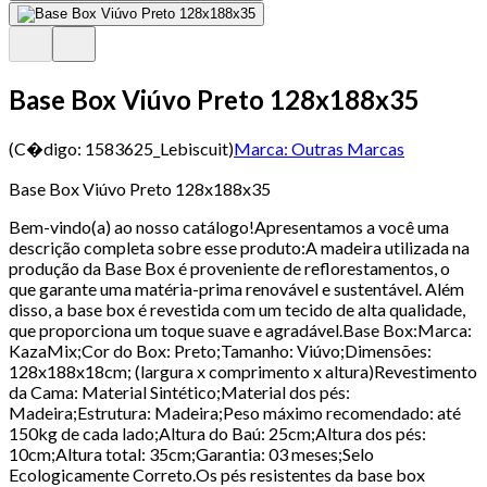
Base Box Viúvo Preto 128x188x35
(C�digo:
1583625_Lebiscuit
)
Marca:
Outras Marcas
Base Box Viúvo Preto 128x188x35
Bem-vindo(a) ao nosso catálogo!Apresentamos a você uma
descrição completa sobre esse produto:A madeira utilizada na
produção da Base Box é proveniente de reflorestamentos, o
que garante uma matéria-prima renovável e sustentável. Além
disso, a base box é revestida com um tecido de alta qualidade,
que proporciona um toque suave e agradável.Base Box:Marca:
KazaMix;Cor do Box: Preto;Tamanho: Viúvo;Dimensões:
128x188x18cm; (largura x comprimento x altura)Revestimento
da Cama: Material Sintético;Material dos pés:
Madeira;Estrutura: Madeira;Peso máximo recomendado: até
150kg de cada lado;Altura do Baú: 25cm;Altura dos pés:
10cm;Altura total: 35cm;Garantia: 03 meses;Selo
Ecologicamente Correto.Os pés resistentes da base box