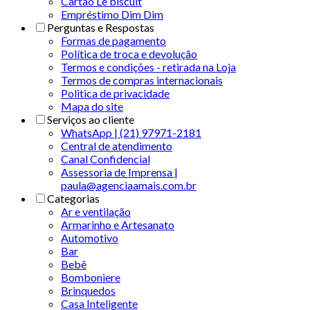
Cartão Le biscuit
Empréstimo Dim Dim
Perguntas e Respostas
Formas de pagamento
Política de troca e devolução
Termos e condições - retirada na Loja
Termos de compras internacionais
Politica de privacidade
Mapa do site
Serviços ao cliente
WhatsApp | (21) 97971-2181
Central de atendimento
Canal Confidencial
Assessoria de Imprensa |
paula@agenciaamais.com.br
Categorias
Ar e ventilação
Armarinho e Artesanato
Automotivo
Bar
Bebê
Bomboniere
Brinquedos
Casa Inteligente