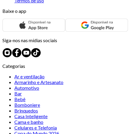
Termos de uso
Baixe o app
Siga-nos nas mídias sociais
Categorias
Ar e ventilação
Armarinho e Artesanato
Automotivo
Bar
Bebê
Bomboniere
Brinquedos
Casa Inteligente
Cama e banho
Celulares e Telefonia
Copa do Mundo 2026