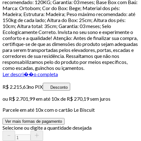
recomendado: 120KG; Garantia: 03 meses; Base Box com Baú:
Marca: Ortobom; Cor do Box: Bege; Material dos pés:
Madeira; Estrutura: Madeira; Peso máximo recomendado: até
150kg de cada lado; Altura do Box: 25cm; Altura dos pés:
10cm; Altura total: 35cm; Garantia: 03 meses; Selo
Ecologicamente Correto. Invista no seu sono e experimente o
conforto e a qualidade! Atenção: Antes de finalizar sua compra,
certifique-se de que as dimensões do produto sejam adequadas
para serem transportadas pelos elevadores, portas, escadas e
corredores de sua residência. Ressaltamos que não nos
responsabilizamos pelo do produto por meios específicos,
como escadas, guinchos ou içamentos.
Ler descri��o completa
R$ 2.215,63
no PIX
Desconto
ou
R$ 2.701,99
em até
10x de R$ 270,19 sem juros
Parcele em até
10
x com o cartão
Le Biscuit
Ver mais formas de pagamento
Selecione ou digite a quantidade desejada