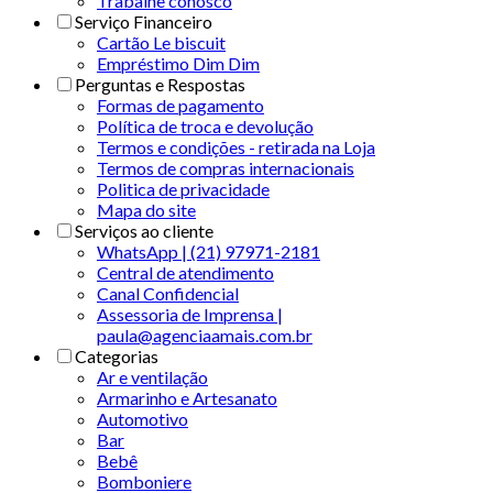
Trabalhe conosco
Serviço Financeiro
Cartão Le biscuit
Empréstimo Dim Dim
Perguntas e Respostas
Formas de pagamento
Política de troca e devolução
Termos e condições - retirada na Loja
Termos de compras internacionais
Politica de privacidade
Mapa do site
Serviços ao cliente
WhatsApp | (21) 97971-2181
Central de atendimento
Canal Confidencial
Assessoria de Imprensa |
paula@agenciaamais.com.br
Categorias
Ar e ventilação
Armarinho e Artesanato
Automotivo
Bar
Bebê
Bomboniere