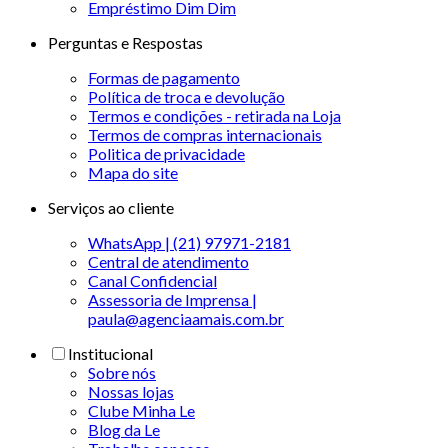
Empréstimo Dim Dim
Perguntas e Respostas
Formas de pagamento
Política de troca e devolução
Termos e condições - retirada na Loja
Termos de compras internacionais
Politica de privacidade
Mapa do site
Serviços ao cliente
WhatsApp | (21) 97971-2181
Central de atendimento
Canal Confidencial
Assessoria de Imprensa |
paula@agenciaamais.com.br
Institucional
Sobre nós
Nossas lojas
Clube Minha Le
Blog da Le