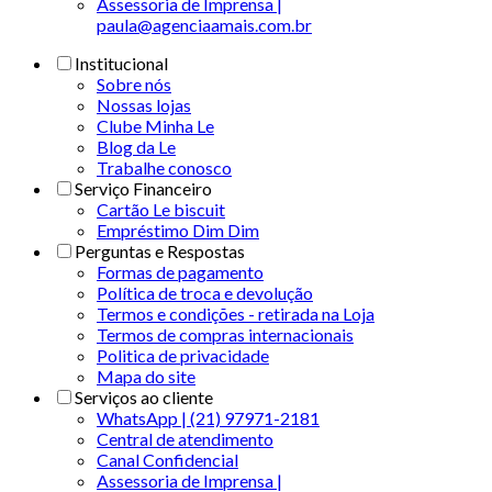
Assessoria de Imprensa |
paula@agenciaamais.com.br
Institucional
Sobre nós
Nossas lojas
Clube Minha Le
Blog da Le
Trabalhe conosco
Serviço Financeiro
Cartão Le biscuit
Empréstimo Dim Dim
Perguntas e Respostas
Formas de pagamento
Política de troca e devolução
Termos e condições - retirada na Loja
Termos de compras internacionais
Politica de privacidade
Mapa do site
Serviços ao cliente
WhatsApp | (21) 97971-2181
Central de atendimento
Canal Confidencial
Assessoria de Imprensa |