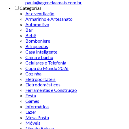
paula@agenciaamais.com.br
Categorias
Ar e ventilação
Armarinho e Artesanato
Automotivo
Bar
Bebê
Bomboniere
Brinquedos
Casa Inteligente
Cama e banho
Celulares e Telefonia
Copa do Mundo 2026
Cozinha
Eletroportáteis
Eletrodomésticos
Ferramentas e Construção
Festa
Games
Informática
Lazer
Mesa Posta
Móveis
Mundo Beleza