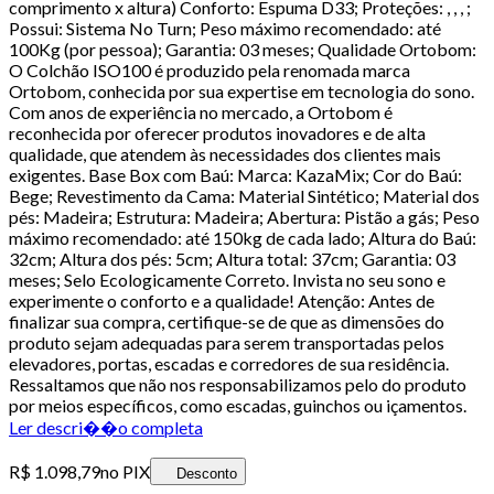
comprimento x altura) Conforto: Espuma D33; Proteções: , , , ;
Possui: Sistema No Turn; Peso máximo recomendado: até
100Kg (por pessoa); Garantia: 03 meses; Qualidade Ortobom:
O Colchão ISO100 é produzido pela renomada marca
Ortobom, conhecida por sua expertise em tecnologia do sono.
Com anos de experiência no mercado, a Ortobom é
reconhecida por oferecer produtos inovadores e de alta
qualidade, que atendem às necessidades dos clientes mais
exigentes. Base Box com Baú: Marca: KazaMix; Cor do Baú:
Bege; Revestimento da Cama: Material Sintético; Material dos
pés: Madeira; Estrutura: Madeira; Abertura: Pistão a gás; Peso
máximo recomendado: até 150kg de cada lado; Altura do Baú:
32cm; Altura dos pés: 5cm; Altura total: 37cm; Garantia: 03
meses; Selo Ecologicamente Correto. Invista no seu sono e
experimente o conforto e a qualidade! Atenção: Antes de
finalizar sua compra, certifique-se de que as dimensões do
produto sejam adequadas para serem transportadas pelos
elevadores, portas, escadas e corredores de sua residência.
Ressaltamos que não nos responsabilizamos pelo do produto
por meios específicos, como escadas, guinchos ou içamentos.
Ler descri��o completa
R$ 1.098,79
no PIX
Desconto