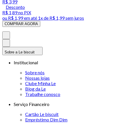
R$ 3,99
Desconto
R$ 1,89
no PIX
ou
R$ 1,99
em até 1x de
R$ 1,99
sem juros
COMPRAR AGORA
Sobre a Le biscuit
Institucional
Sobre nós
Nossas lojas
Clube Minha Le
Blog da Le
Trabalhe conosco
Serviço Financeiro
Cartão Le biscuit
Empréstimo Dim Dim