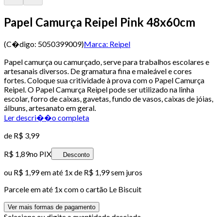
Papel Camurça Reipel Pink 48x60cm
(C�digo:
5050399009
)
Marca:
Reipel
Papel camurça ou camurçado, serve para trabalhos escolares e
artesanais diversos. De gramatura fina e maleável e cores
fortes. Coloque sua critividade à prova com o Papel Camurça
Reipel. O Papel Camurça Reipel pode ser utilizado na linha
escolar, forro de caixas, gavetas, fundo de vasos, caixas de jóias,
álbuns, artesanato em geral.
Ler descri��o completa
de
R$ 3,99
R$ 1,89
no PIX
Desconto
ou
R$ 1,99
em até 1x de
R$ 1,99
sem juros
Parcele em até
1
x com o cartão
Le Biscuit
Ver mais formas de pagamento
Selecione ou digite a quantidade desejada