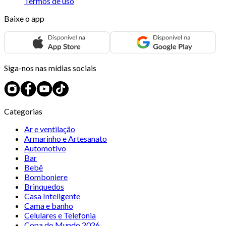
Termos de uso
Baixe o app
Siga-nos nas mídias sociais
Categorias
Ar e ventilação
Armarinho e Artesanato
Automotivo
Bar
Bebê
Bomboniere
Brinquedos
Casa Inteligente
Cama e banho
Celulares e Telefonia
Copa do Mundo 2026