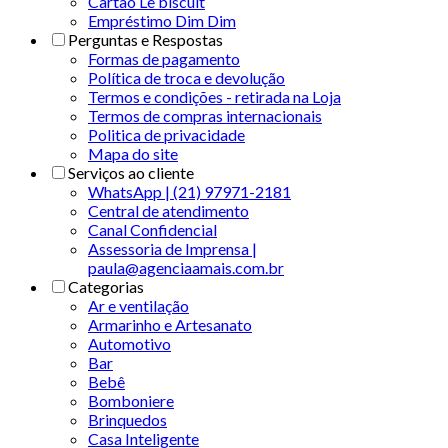
Cartão Le biscuit
Empréstimo Dim Dim
Perguntas e Respostas
Formas de pagamento
Política de troca e devolução
Termos e condições - retirada na Loja
Termos de compras internacionais
Politica de privacidade
Mapa do site
Serviços ao cliente
WhatsApp | (21) 97971-2181
Central de atendimento
Canal Confidencial
Assessoria de Imprensa |
paula@agenciaamais.com.br
Categorias
Ar e ventilação
Armarinho e Artesanato
Automotivo
Bar
Bebê
Bomboniere
Brinquedos
Casa Inteligente