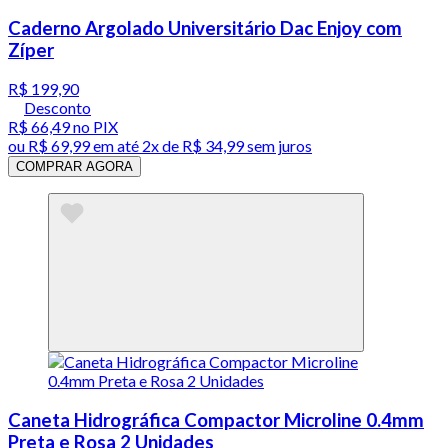
Caderno Argolado Universitário Dac Enjoy com
Zíper
R$ 199,90
Desconto
R$ 66,49
no PIX
ou
R$ 69,99
em até
2x de R$ 34,99 sem juros
COMPRAR AGORA
Caneta Hidrográfica Compactor Microline 0.4mm
Preta e Rosa 2 Unidades