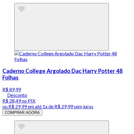
Caderno College Argolado Dac Harry Potter 48
Folhas
R$ 89,99
Desconto
R$ 28,49
no PIX
ou
R$ 29,99
em até 1x de
R$ 29,99
sem juros
COMPRAR AGORA