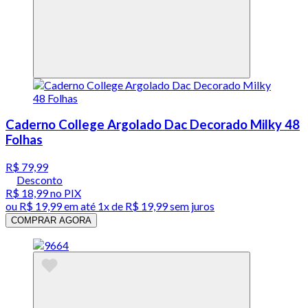
Caderno College Argolado Dac Decorado Milky 48
Folhas
R$ 79,99
Desconto
R$ 18,99
no PIX
ou
R$ 19,99
em até 1x de
R$ 19,99
sem juros
COMPRAR AGORA