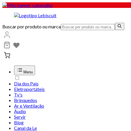
Buscar por produto ou marca
Menu
Dia dos Pais
Eletroportáteis
Tv's
Brinquedos
Ar e Ventilação
Áudio
Servir
Blog
Canal da Le