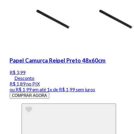
Papel Camurça Reipel Preto 48x60cm
R$ 3,99
Desconto
R$ 1,89
no PIX
ou
R$ 1,99
em até 1x de
R$ 1,99
sem juros
COMPRAR AGORA