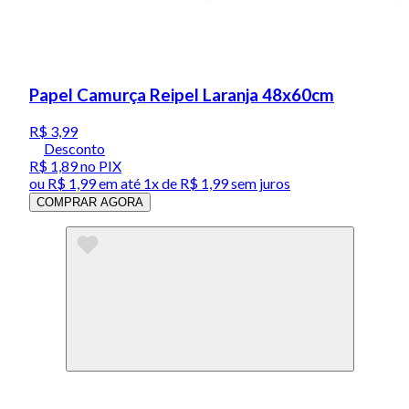
Papel Camurça Reipel Laranja 48x60cm
R$ 3,99
Desconto
R$ 1,89
no PIX
ou
R$ 1,99
em até 1x de
R$ 1,99
sem juros
COMPRAR AGORA