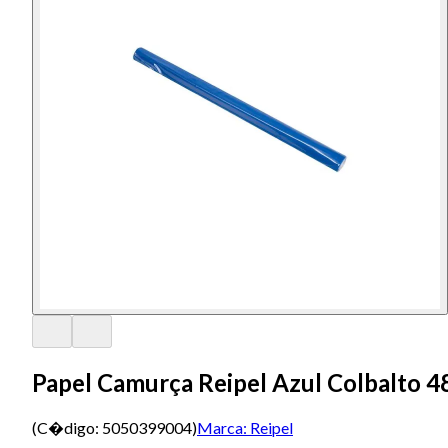
Papel Camurça Reipel Azul Colbalto 
(C�digo:
5050399004
)
Marca:
Reipel