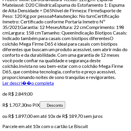
Matelassê: D20 CilíndricaEspuma do Estofamento 1: Espuma
de Alta Densidade = D65Nível de Firmeza: FirmeSuporte de
Peso: 120 Kg por pessoaManutenção: No turnCertificação
Inmetro: Certificado conforme Portaria Inmetro Nº
35/2021Garantia: 12 MesesAltura: 22 cmComprimento: 198
cmLargura: 158 cmTamanho: QueenIndicação Biotipos Casais:
Indicado também para casais com biotipos diferentesO
colchão Mega Firme D65 é ideal para casais com biotipos
diferentes que buscam um produto acessível, sem abrir mão do
conforto e da durabilidade. Com uma garantia de 12 meses
você pode confiar na qualidade e segurança deste
colchão.Invista no seu bem-estar com o colchão Mega Firme
D65, que combina tecnologia, conforto e preço acessível,
proporcionando noites de sono tranquilas e revigorantes.
Ler descri��o completa
de
R$ 2.849,00
R$ 1.707,30
no PIX
Desconto
ou
R$ 1.897,00
em até
10x de R$ 189,70 sem juros
Parcele em até
10
x com o cartão
Le Biscuit