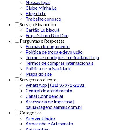
Nossas lojas
Clube Minha Le
Blog da Le
Trabalhe conosco
Serviço Financeiro
Cartão Le biscuit
Empréstimo Dim Dim
Perguntas e Respostas
Formas de pagamento
Política de troca e devolução
Termos e condições - retirada na Loja
Termos de compras internacionais
Politica de privacidade
Mapa do site
Serviços ao cliente
WhatsApp | (21) 97971-2181
Central de atendimento
Canal Confidencial
Assessoria de Imprensa |
paula@agenciaamais.com.br
Categorias
Ar e ventilação
Armarinho e Artesanato
Automotivo