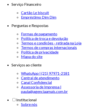
Serviço Financeiro
Cartão Le biscuit
Empréstimo Dim Dim
Perguntas e Respostas
Formas de pagamento
Política de troca e devolução
Termos e condições - retirada na Loja
Termos de compras internacionais
Politica de privacidade
Mapa do site
Serviços ao cliente
WhatsApp | (21) 97971-2181
Central de atendimento
Canal Confidencial
Assessoria de Imprensa |
paula@agenciaamais.com.br
Institucional
Sobre nós