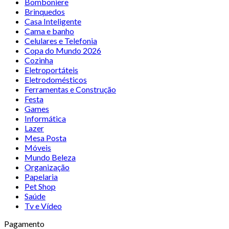
Bomboniere
Brinquedos
Casa Inteligente
Cama e banho
Celulares e Telefonia
Copa do Mundo 2026
Cozinha
Eletroportáteis
Eletrodomésticos
Ferramentas e Construção
Festa
Games
Informática
Lazer
Mesa Posta
Móveis
Mundo Beleza
Organização
Papelaria
Pet Shop
Saúde
Tv e Vídeo
Pagamento