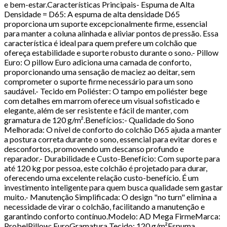
e bem-estar.Características Principais- Espuma de Alta
Densidade = D65: A espuma de alta densidade D65
proporciona um suporte excepcionalmente firme, essencial
para manter a coluna alinhada e aliviar pontos de pressão. Essa
característica é ideal para quem prefere um colchão que
ofereça estabilidade e suporte robusto durante o sono.- Pillow
Euro: O pillow Euro adiciona uma camada de conforto,
proporcionando uma sensação de maciez ao deitar, sem
comprometer o suporte firme necessário para um sono
saudável.- Tecido em Poliéster: O tampo em poliéster bege
com detalhes em marrom oferece um visual sofisticado e
elegante, além de ser resistente e fácil de manter, com
gramatura de 120 g/m².Benefícios:- Qualidade do Sono
Melhorada: O nível de conforto do colchão D65 ajuda a manter
a postura correta durante o sono, essencial para evitar dores e
desconfortos, promovendo um descanso profundo e
reparador.- Durabilidade e Custo-Benefício: Com suporte para
até 120 kg por pessoa, este colchão é projetado para durar,
oferecendo uma excelente relação custo-benefício. É um
investimento inteligente para quem busca qualidade sem gastar
muito.- Manutenção Simplificada: O design "no turn" elimina a
necessidade de virar o colchão, facilitando a manutenção e
garantindo conforto contínuo.Modelo: AD Mega FirmeMarca:
ProbelPillow: EuroGramatura Tecido: 120 g/m²Espuma