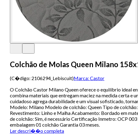
Colchão de Molas Queen Milano 158x
(C�digo:
2106294_Lebiscuit
)
Marca:
Castor
O Colchão Castor Milano Queen oferece o equilíbrio ideal ent
combina materiais que entregam maciez na medida certa e um 
cuidadoso agrega durabilidade e um visual sofisticado, torn
Modelo: Milano Modelo de colchão: Queen Tipo de colchão:
Revestimento: Linho e Malha Acabamento: Bordado em matela
de colchão: Sim, é necessário Certificação Inmetro: OCP 00
embalagem 01 colchão Garantia 03 meses.
Ler descri��o completa