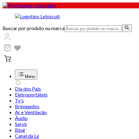
Buscar por produto ou marca
Menu
Dia dos Pais
Eletroportáteis
Tv's
Brinquedos
Ar e Ventilação
Áudio
Servir
Blog
Canal da Le