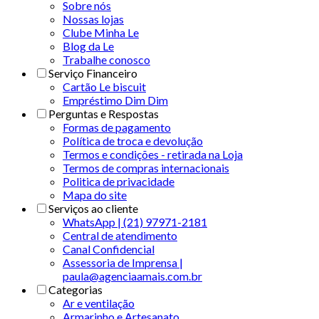
Sobre nós
Nossas lojas
Clube Minha Le
Blog da Le
Trabalhe conosco
Serviço Financeiro
Cartão Le biscuit
Empréstimo Dim Dim
Perguntas e Respostas
Formas de pagamento
Política de troca e devolução
Termos e condições - retirada na Loja
Termos de compras internacionais
Politica de privacidade
Mapa do site
Serviços ao cliente
WhatsApp | (21) 97971-2181
Central de atendimento
Canal Confidencial
Assessoria de Imprensa |
paula@agenciaamais.com.br
Categorias
Ar e ventilação
Armarinho e Artesanato