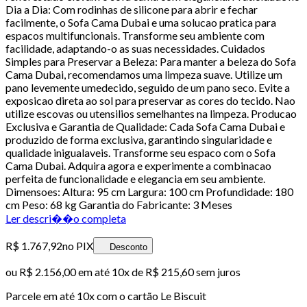
Dia a Dia: Com rodinhas de silicone para abrir e fechar
facilmente, o Sofa Cama Dubai e uma solucao pratica para
espacos multifuncionais. Transforme seu ambiente com
facilidade, adaptando-o as suas necessidades. Cuidados
Simples para Preservar a Beleza: Para manter a beleza do Sofa
Cama Dubai, recomendamos uma limpeza suave. Utilize um
pano levemente umedecido, seguido de um pano seco. Evite a
exposicao direta ao sol para preservar as cores do tecido. Nao
utilize escovas ou utensilios semelhantes na limpeza. Producao
Exclusiva e Garantia de Qualidade: Cada Sofa Cama Dubai e
produzido de forma exclusiva, garantindo singularidade e
qualidade inigualaveis. Transforme seu espaco com o Sofa
Cama Dubai. Adquira agora e experimente a combinacao
perfeita de funcionalidade e elegancia em seu ambiente.
Dimensoes: Altura: 95 cm Largura: 100 cm Profundidade: 180
cm Peso: 68 kg Garantia do Fabricante: 3 Meses
Ler descri��o completa
R$ 1.767,92
no PIX
Desconto
ou
R$ 2.156,00
em até
10x de R$ 215,60 sem juros
Parcele em até
10
x com o cartão
Le Biscuit