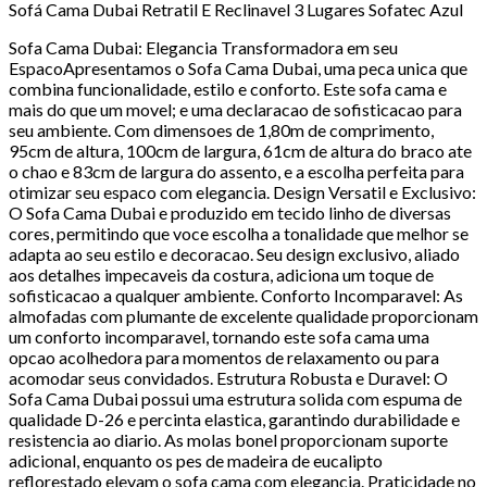
Sofá Cama Dubai Retratil E Reclinavel 3 Lugares Sofatec Azul
Sofa Cama Dubai: Elegancia Transformadora em seu
EspacoApresentamos o Sofa Cama Dubai, uma peca unica que
combina funcionalidade, estilo e conforto. Este sofa cama e
mais do que um movel; e uma declaracao de sofisticacao para
seu ambiente. Com dimensoes de 1,80m de comprimento,
95cm de altura, 100cm de largura, 61cm de altura do braco ate
o chao e 83cm de largura do assento, e a escolha perfeita para
otimizar seu espaco com elegancia. Design Versatil e Exclusivo:
O Sofa Cama Dubai e produzido em tecido linho de diversas
cores, permitindo que voce escolha a tonalidade que melhor se
adapta ao seu estilo e decoracao. Seu design exclusivo, aliado
aos detalhes impecaveis da costura, adiciona um toque de
sofisticacao a qualquer ambiente. Conforto Incomparavel: As
almofadas com plumante de excelente qualidade proporcionam
um conforto incomparavel, tornando este sofa cama uma
opcao acolhedora para momentos de relaxamento ou para
acomodar seus convidados. Estrutura Robusta e Duravel: O
Sofa Cama Dubai possui uma estrutura solida com espuma de
qualidade D-26 e percinta elastica, garantindo durabilidade e
resistencia ao diario. As molas bonel proporcionam suporte
adicional, enquanto os pes de madeira de eucalipto
reflorestado elevam o sofa cama com elegancia. Praticidade no