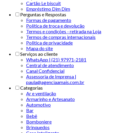
Cartão Le biscuit
Empréstimo Dim Dim
Perguntas e Respostas
Formas de pagamento
Política de troca e devolução
Termos e condições - retirada na Loja
Termos de compras internacionais
Politica de privacidade
Mapa do site
Serviços ao cliente
WhatsApp | (21) 97971-2181
Central de atendimento
Canal Confidencial
Assessoria de Imprensa |
paula@agenciaamais.com.br
Categorias
Ar e ventilação
Armarinho e Artesanato
Automotivo
Bar
Bebê
Bomboniere
Brinquedos
Casa Inteligente