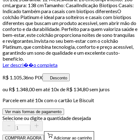
cmLargura: 138 cmTamanho: CasalIndicação Biotipos Casais:
Indicado também para casais com biotipos diferentesO
colchão Platinum é ideal para solteiros e casais com biotipos
diferentes que buscam um produto acessível, sem abrir mão do
conforto e da durabilidade. Perfeito para quem valoriza saúde e
bem-estar, este colchão proporciona noites de sono tranquilas
e revigorantes.Invista no seu bem-estar com o colchão
Platinum, que combina tecnologia, conforto e preço acessível,
garantindo um sono de qualidade e um excelente custo-
benefício.
Ler descri��o completa
R$ 1.105,36
no PIX
Desconto
ou
R$ 1.348,00
em até
10x de R$ 134,80 sem juros
Parcele em até
10
x com o cartão
Le Biscuit
Ver mais formas de pagamento
Selecione ou digite a quantidade desejada
COMPRAR AGORA
Adicionar ao carrinho