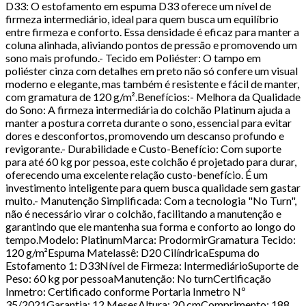
D33: O estofamento em espuma D33 oferece um nível de
firmeza intermediário, ideal para quem busca um equilíbrio
entre firmeza e conforto. Essa densidade é eficaz para manter a
coluna alinhada, aliviando pontos de pressão e promovendo um
sono mais profundo.- Tecido em Poliéster: O tampo em
poliéster cinza com detalhes em preto não só confere um visual
moderno e elegante, mas também é resistente e fácil de manter,
com gramatura de 120 g/m².Benefícios:- Melhora da Qualidade
do Sono: A firmeza intermediária do colchão Platinum ajuda a
manter a postura correta durante o sono, essencial para evitar
dores e desconfortos, promovendo um descanso profundo e
revigorante.- Durabilidade e Custo-Benefício: Com suporte
para até 60 kg por pessoa, este colchão é projetado para durar,
oferecendo uma excelente relação custo-benefício. É um
investimento inteligente para quem busca qualidade sem gastar
muito.- Manutenção Simplificada: Com a tecnologia "No Turn",
não é necessário virar o colchão, facilitando a manutenção e
garantindo que ele mantenha sua forma e conforto ao longo do
tempo.Modelo: PlatinumMarca: ProdormirGramatura Tecido:
120 g/m²Espuma Matelassê: D20 CilíndricaEspuma do
Estofamento 1: D33Nível de Firmeza: IntermediárioSuporte de
Peso: 60 kg por pessoaManutenção: No turnCertificação
Inmetro: Certificado conforme Portaria Inmetro Nº
35/2021Garantia: 12 MesesAltura: 20 cmComprimento: 188