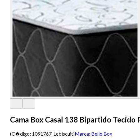
Cama Box Casal 138 Bipartido Tecido
(C�digo:
1091767_Lebiscuit
)
Marca:
Bello Box