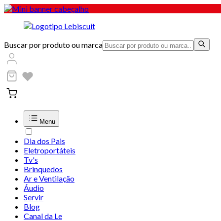
Buscar por produto ou marca
Menu
Dia dos Pais
Eletroportáteis
Tv's
Brinquedos
Ar e Ventilação
Áudio
Servir
Blog
Canal da Le