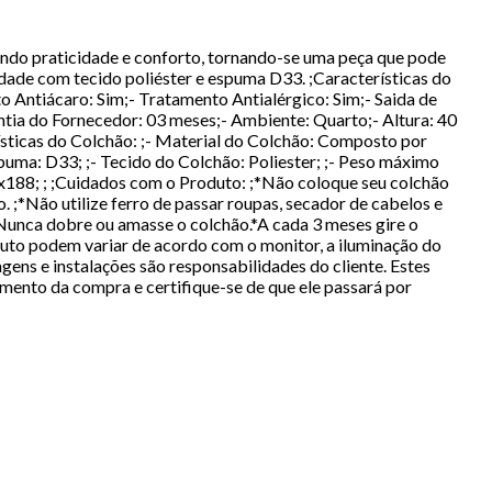
ando praticidade e conforto, tornando-se uma peça que pode
ade com tecido poliéster e espuma D33. ;Características do
o Antiácaro: Sim;- Tratamento Antialérgico: Sim;- Saida de
tia do Fornecedor: 03 meses;- Ambiente: Quarto;- Altura: 40
rísticas do Colchão: ;- Material do Colchão: Composto por
puma: D33; ;- Tecido do Colchão: Poliester; ;- Peso máximo
8x188; ; ;Cuidados com o Produto: ;*Não coloque seu colchão
 ;*Não utilize ferro de passar roupas, secador de cabelos e
*Nunca dobre ou amasse o colchão.*A cada 3 meses gire o
uto podem variar de acordo com o monitor, a iluminação do
ns e instalações são responsabilidades do cliente. Estes
omento da compra e certifique-se de que ele passará por