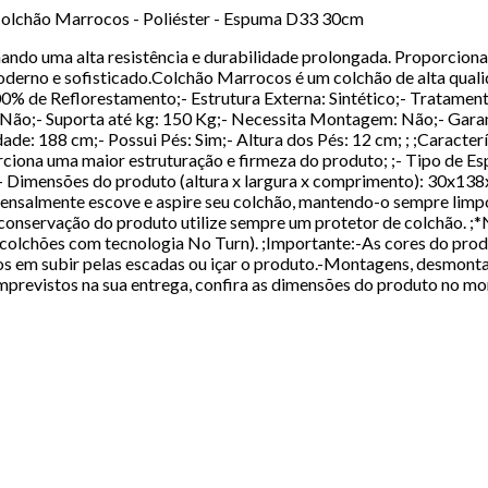
Colchão Marrocos - Poliéster - Espuma D33 30cm
ando uma alta resistência e durabilidade prolongada. Proporcion
erno e sofisticado.Colchão Marrocos é um colchão de alta qualid
00% de Reflorestamento;- Estrutura Externa: Sintético;- Tratament
 Não;- Suporta até kg: 150 Kg;- Necessita Montagem: Não;- Garan
ade: 188 cm;- Possui Pés: Sim;- Altura dos Pés: 12 cm; ; ;Caracte
ciona uma maior estruturação e firmeza do produto; ;- Tipo de Es
;- Dimensões do produto (altura x largura x comprimento): 30x13
Mensalmente escove e aspire seu colchão, mantendo-o sempre limpo.
r conservação do produto utilize sempre um protetor de colchão. ;
 colchões com tecnologia No Turn). ;Importante:-As cores do prod
 em subir pelas escadas ou içar o produto.-Montagens, desmontage
 imprevistos na sua entrega, confira as dimensões do produto no m