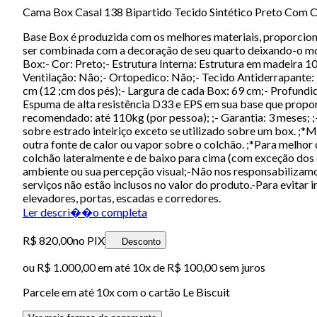
Cama Box Casal 138 Bipartido Tecido Sintético Preto Com 
Base Box é produzida com os melhores materiais, proporcion
ser combinada com a decoração de seu quarto deixando-o mod
Box:- Cor: Preto;- Estrutura Interna: Estrutura em madeira 1
Ventilação: Não;- Ortopedico: Não;- Tecido Antiderrapante:
cm (12 ;cm dos pés);- Largura de cada Box: 69 cm;- Profundid
Espuma de alta resistência D33 e EPS em sua base que propor
recomendado: até 110kg (por pessoa); ;- Garantia: 3 meses; 
sobre estrado inteiriço exceto se utilizado sobre um box. ;*
outra fonte de calor ou vapor sobre o colchão. ;*Para melho
colchão lateralmente e de baixo para cima (com exceção dos
ambiente ou sua percepção visual;-Não nos responsabilizamos
serviços não estão inclusos no valor do produto.-Para evitar
elevadores, portas, escadas e corredores.
Ler descri��o completa
R$ 820,00
no PIX
Desconto
ou
R$ 1.000,00
em até
10x de R$ 100,00 sem juros
Parcele em até
10
x com o cartão
Le Biscuit