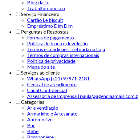
Blog da Le
Trabalhe conosco
Serviço Financeiro
Cartão Le biscuit
Empréstimo Dim Dim
Perguntas e Respostas
Formas de pagamento
Política de troca e devolução
Termos e condições - retirada na Loja
Termos de compras internacionais
Politica de privacidade
Mapa do site
Serviços ao cliente
WhatsApp | (21) 97971-2181
Central de atendimento
Canal Confidencial
Assessoria de Imprensa | paula@agenciaamais.com.
Categorias
Ar e ventilação
Armarinho e Artesanato
Automotivo
Bar
Bebê
Bomboniere