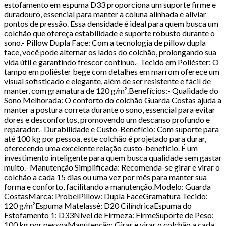
estofamento em espuma D33 proporciona um suporte firme e
duradouro, essencial para manter a coluna alinhada e aliviar
pontos de pressão. Essa densidade é ideal para quem busca um
colchão que ofereça estabilidade e suporte robusto durante o
sono.- Pillow Dupla Face: Com a tecnologia de pillow dupla
face, você pode alternar os lados do colchão, prolongando sua
vida útil e garantindo frescor contínuo.- Tecido em Poliéster: O
tampo em poliéster bege com detalhes em marrom oferece um
visual sofisticado e elegante, além de ser resistente e fácil de
manter, com gramatura de 120 g/m².Benefícios:- Qualidade do
Sono Melhorada: O conforto do colchão Guarda Costas ajuda a
manter a postura correta durante o sono, essencial para evitar
dores e desconfortos, promovendo um descanso profundo e
reparador.- Durabilidade e Custo-Benefício: Com suporte para
até 100 kg por pessoa, este colchão é projetado para durar,
oferecendo uma excelente relação custo-benefício. É um
investimento inteligente para quem busca qualidade sem gastar
muito.- Manutenção Simplificada: Recomenda-se girar e virar o
colchão a cada 15 dias ou uma vez por mês para manter sua
forma e conforto, facilitando a manutenção.Modelo: Guarda
CostasMarca: ProbelPillow: Dupla FaceGramatura Tecido:
120 g/m²Espuma Matelassê: D20 CilíndricaEspuma do
Estofamento 1: D33Nível de Firmeza: FirmeSuporte de Peso:
100 kg por pessoaManutenção: Girar e virar o colchão a cada