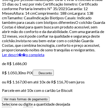
15 dias ou 1 vez por mês Certificação Inmetro: Certificado
conforme Portaria Inmetro Nº 35/2021Garantia: 12
MesesAltura: 14 cmComprimento: 188 cmLargura: 138
cmTamanho: CasalIndicação Biotipos Casais: Indicado
também para casais com biotipos diferentesO colchão Guarda
Costas é ideal para quem busca um produto acessível, sem
abrir mão do conforto e da durabilidade. Com uma garantia de
12 meses, você pode confiar na qualidade e segurança deste
colchão.Invista no seu bem-estar com o colchão Guarda
Costas, que combina tecnologia, conforto e preço acessível,
proporcionando noites de sono tranquilas e revigorantes.
Ler descri��o completa
de
R$ 1.686,00
R$ 1.050,30
no PIX
Desconto
ou
R$ 1.167,00
em até
10x de R$ 116,70 sem juros
Parcele em até
10
x com o cartão
Le Biscuit
Ver mais formas de pagamento
Selecione ou digite a quantidade desejada