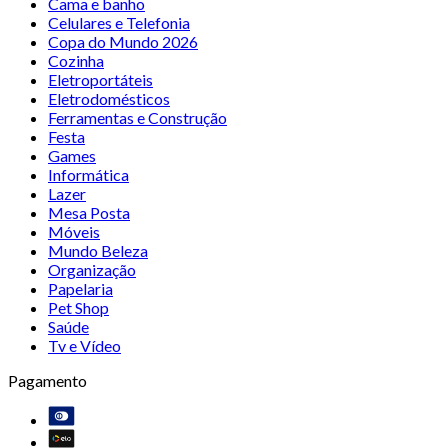
Cama e banho
Celulares e Telefonia
Copa do Mundo 2026
Cozinha
Eletroportáteis
Eletrodomésticos
Ferramentas e Construção
Festa
Games
Informática
Lazer
Mesa Posta
Móveis
Mundo Beleza
Organização
Papelaria
Pet Shop
Saúde
Tv e Vídeo
Pagamento