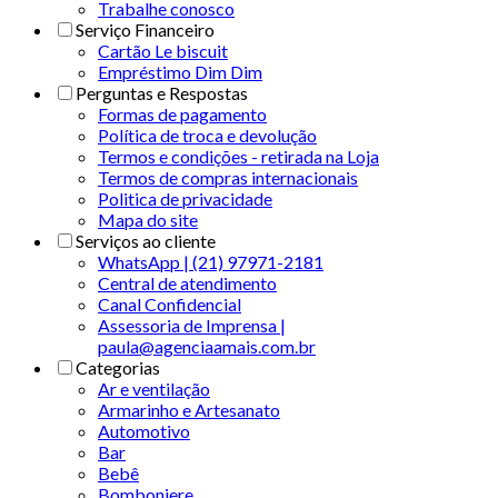
Trabalhe conosco
Serviço Financeiro
Cartão Le biscuit
Empréstimo Dim Dim
Perguntas e Respostas
Formas de pagamento
Política de troca e devolução
Termos e condições - retirada na Loja
Termos de compras internacionais
Politica de privacidade
Mapa do site
Serviços ao cliente
WhatsApp | (21) 97971-2181
Central de atendimento
Canal Confidencial
Assessoria de Imprensa |
paula@agenciaamais.com.br
Categorias
Ar e ventilação
Armarinho e Artesanato
Automotivo
Bar
Bebê
Bomboniere