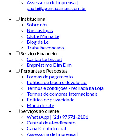
Assessoria de Imprensa |
paula@agenciaamais.com.br
Institucional
Sobre nós
Nossas lojas
Clube Minha Le
Blog da Le
Trabalhe conosco
Serviço Financeiro
Cartão Le biscuit
Empréstimo Dim Dim
Perguntas e Respostas
Formas de pagamento
Política de troca e devolução
Termos e condições - retirada na Loja
Termos de compras internacionais
Politica de privacidade
Mapa do site
Serviços ao cliente
WhatsApp | (21) 97971-2181
Central de atendimento
Canal Confidencial
Assessoria de Imprensa |