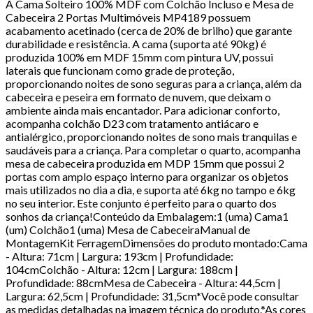
A Cama Solteiro 100% MDF com Colchão Incluso e Mesa de
Cabeceira 2 Portas Multimóveis MP4189 possuem
acabamento acetinado (cerca de 20% de brilho) que garante
durabilidade e resistência. A cama (suporta até 90kg) é
produzida 100% em MDF 15mm com pintura UV, possui
laterais que funcionam como grade de proteção,
proporcionando noites de sono seguras para a criança, além da
cabeceira e peseira em formato de nuvem, que deixam o
ambiente ainda mais encantador. Para adicionar conforto,
acompanha colchão D23 com tratamento antiácaro e
antialérgico, proporcionando noites de sono mais tranquilas e
saudáveis para a criança. Para completar o quarto, acompanha
mesa de cabeceira produzida em MDP 15mm que possui 2
portas com amplo espaço interno para organizar os objetos
mais utilizados no dia a dia, e suporta até 6kg no tampo e 6kg
no seu interior. Este conjunto é perfeito para o quarto dos
sonhos da criança!Conteúdo da Embalagem:1 (uma) Cama1
(um) Colchão1 (uma) Mesa de CabeceiraManual de
MontagemKit FerragemDimensões do produto montado:Cama
- Altura: 71cm | Largura: 193cm | Profundidade:
104cmColchão - Altura: 12cm | Largura: 188cm |
Profundidade: 88cmMesa de Cabeceira - Altura: 44,5cm |
Largura: 62,5cm | Profundidade: 31,5cm*Você pode consultar
as medidas detalhadas na imagem técnica do produto.*As cores