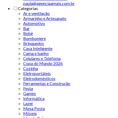
paula@agenciaamais.com.br
Categorias
Ar e ventilação
Armarinho e Artesanato
Automotivo
Bar
Bebê
Bomboniere
Brinquedos
Casa Inteligente
Cama e banho
Celulares e Telefonia
Copa do Mundo 2026
Cozinha
Eletroportáteis
Eletrodomésticos
Ferramentas e Construção
Festa
Games
Informática
Lazer
Mesa Posta
Móveis