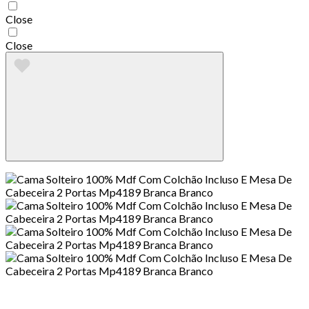
Close
Close