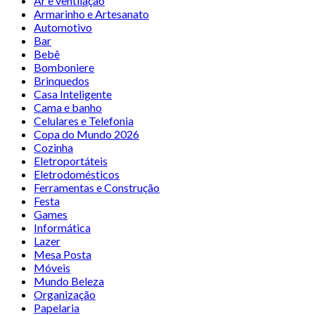
Ar e ventilação
Armarinho e Artesanato
Automotivo
Bar
Bebê
Bomboniere
Brinquedos
Casa Inteligente
Cama e banho
Celulares e Telefonia
Copa do Mundo 2026
Cozinha
Eletroportáteis
Eletrodomésticos
Ferramentas e Construção
Festa
Games
Informática
Lazer
Mesa Posta
Móveis
Mundo Beleza
Organização
Papelaria