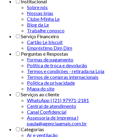
Institucional
Sobre nós
Nossas lojas
Clube Minha Le
Blog da Le
Trabalhe conosco
Serviço Financeiro
Cartão Le biscuit
Empréstimo Dim Dim
Perguntas e Respostas
Formas de pagamento
Política de troca e devolução
Termos e condições - retirada na Loja
Termos de compras internacionais
Politica de privacidade
Mapa do site
Serviços ao cliente
WhatsApp | (21) 97971-2181
Central de atendimento
Canal Confidencial
Assessoria de Imprensa |
paula@agenciaamais.com.br
Categorias
Ar e ventilação