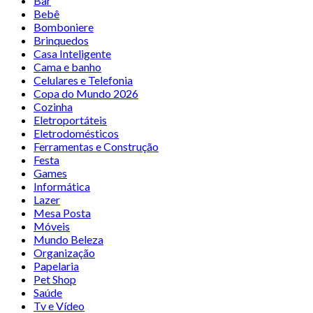
Bar
Bebê
Bomboniere
Brinquedos
Casa Inteligente
Cama e banho
Celulares e Telefonia
Copa do Mundo 2026
Cozinha
Eletroportáteis
Eletrodomésticos
Ferramentas e Construção
Festa
Games
Informática
Lazer
Mesa Posta
Móveis
Mundo Beleza
Organização
Papelaria
Pet Shop
Saúde
Tv e Vídeo