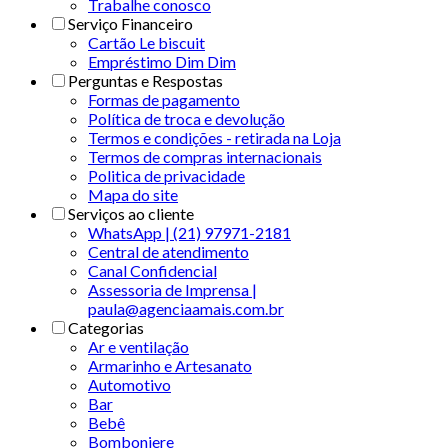
Trabalhe conosco
Serviço Financeiro
Cartão Le biscuit
Empréstimo Dim Dim
Perguntas e Respostas
Formas de pagamento
Política de troca e devolução
Termos e condições - retirada na Loja
Termos de compras internacionais
Politica de privacidade
Mapa do site
Serviços ao cliente
WhatsApp | (21) 97971-2181
Central de atendimento
Canal Confidencial
Assessoria de Imprensa |
paula@agenciaamais.com.br
Categorias
Ar e ventilação
Armarinho e Artesanato
Automotivo
Bar
Bebê
Bomboniere