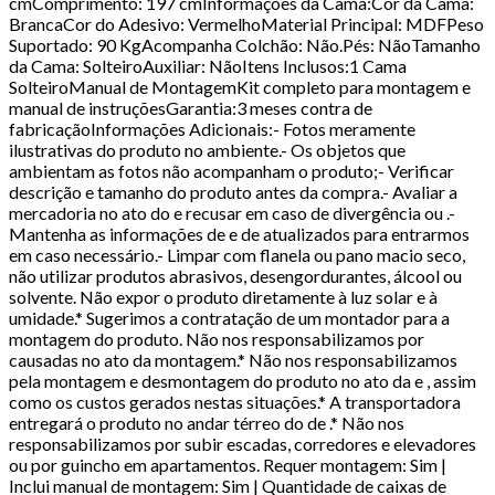
cmComprimento: 197 cmInformações da Cama:Cor da Cama:
BrancaCor do Adesivo: VermelhoMaterial Principal: MDFPeso
Suportado: 90 KgAcompanha Colchão: Não.Pés: NãoTamanho
da Cama: SolteiroAuxiliar: NãoItens Inclusos:1 Cama
SolteiroManual de MontagemKit completo para montagem e
manual de instruçõesGarantia:3 meses contra de
fabricaçãoInformações Adicionais:- Fotos meramente
ilustrativas do produto no ambiente.- Os objetos que
ambientam as fotos não acompanham o produto;- Verificar
descrição e tamanho do produto antes da compra.- Avaliar a
mercadoria no ato do e recusar em caso de divergência ou .-
Mantenha as informações de e de atualizados para entrarmos
em caso necessário.- Limpar com flanela ou pano macio seco,
não utilizar produtos abrasivos, desengordurantes, álcool ou
solvente. Não expor o produto diretamente à luz solar e à
umidade.* Sugerimos a contratação de um montador para a
montagem do produto. Não nos responsabilizamos por
causadas no ato da montagem.* Não nos responsabilizamos
pela montagem e desmontagem do produto no ato da e , assim
como os custos gerados nestas situações.* A transportadora
entregará o produto no andar térreo do de .* Não nos
responsabilizamos por subir escadas, corredores e elevadores
ou por guincho em apartamentos. Requer montagem: Sim |
Inclui manual de montagem: Sim | Quantidade de caixas de