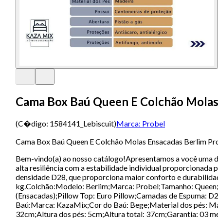
Cama Box Baú Queen E Colchão Molas 
(C�digo:
1584141_Lebiscuit
)
Marca:
Probel
Cama Box Baú Queen E Colchão Molas Ensacadas Berlim Pro
Bem-vindo(a) ao nosso catálogo!Apresentamos a você uma de
alta resiliência com a estabilidade individual proporcionad
densidade D28, que proporciona maior conforto e durabilidad
kg.Colchão:Modelo: Berlim;Marca: Probel;Tamanho: Queen;Di
(Ensacadas);Pillow Top: Euro Pillow;Camadas de Espuma: 
Baú:Marca: KazaMix;Cor do Baú: Bege;Material dos pés: Mad
32cm;Altura dos pés: 5cm;Altura total: 37cm;Garantia: 03 me