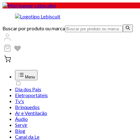
Buscar por produto ou marca
Menu
Dia dos Pais
Eletroportáteis
Tv's
Brinquedos
Ar e Ventilação
Áudio
Servir
Blog
Canal da Le