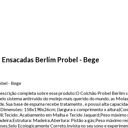
Ensacadas Berlim Probel - Bege
bel - Bege
scrição completa sobre esse produto:O Colchão Probel Berlim s
a pelo sistema antirruído do molejo mais querido do mundo, as Mo
e. Sua base de espuma recebe tratamento , e possui alta capacid
mensões: 158x198x26cm; (largura x comprimento x altura)Conforto
D28;Tecido: Acabamento em Malha e Tecido Jaquard;Peso máximo
eira;Estrutura: Madeira;Abertura: Pistão a gás;Peso máximo re
ses;Selo Ecologicamente Correto.Invista no seu sono e experimente