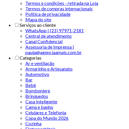
Termos e condições - retirada na Loja
Termos de compras internacionais
Politica de privacidade
Mapa do site
Serviços ao cliente
WhatsApp | (21) 97971-2181
Central de atendimento
Canal Confidencial
Assessoria de Imprensa |
paula@agenciaamais.com.br
Categorias
Ar e ventilação
Armarinho e Artesanato
Automotivo
Bar
Bebê
Bomboniere
Brinquedos
Casa Inteligente
Cama e banho
Celulares e Telefonia
Copa do Mundo 2026
Cozinha
Eletroportáteis