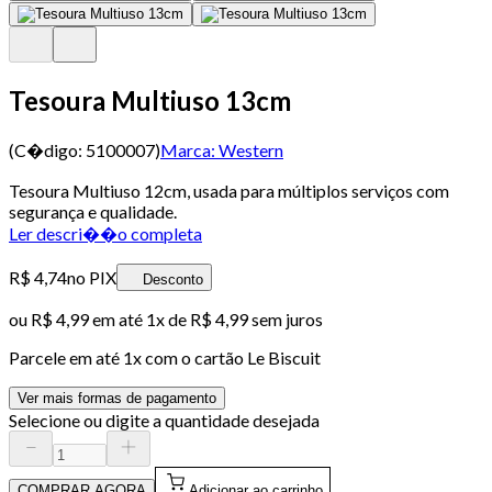
Tesoura Multiuso 13cm
(C�digo:
5100007
)
Marca:
Western
Tesoura Multiuso 12cm, usada para múltiplos serviços com
segurança e qualidade.
Ler descri��o completa
R$ 4,74
no PIX
Desconto
ou
R$ 4,99
em até 1x de
R$ 4,99
sem juros
Parcele em até
1
x com o cartão
Le Biscuit
Ver mais formas de pagamento
Selecione ou digite a quantidade desejada
COMPRAR AGORA
Adicionar ao carrinho