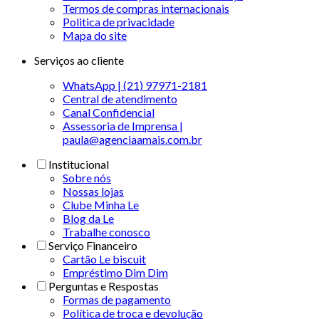
Termos de compras internacionais
Politica de privacidade
Mapa do site
Serviços ao cliente
WhatsApp | (21) 97971-2181
Central de atendimento
Canal Confidencial
Assessoria de Imprensa |
paula@agenciaamais.com.br
Institucional
Sobre nós
Nossas lojas
Clube Minha Le
Blog da Le
Trabalhe conosco
Serviço Financeiro
Cartão Le biscuit
Empréstimo Dim Dim
Perguntas e Respostas
Formas de pagamento
Política de troca e devolução