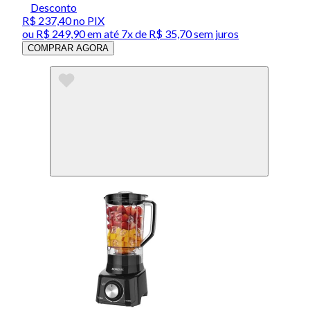
Desconto
R$ 237,40
no PIX
ou
R$ 249,90
em até
7x de R$ 35,70 sem juros
COMPRAR AGORA