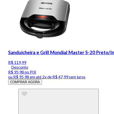
Sanduicheira e Grill Mondial Master S-20 Preto/
R$ 119,99
Desconto
R$ 95,98
no PIX
ou
R$ 95,98
em até
2x de R$ 47,99 sem juros
COMPRAR AGORA