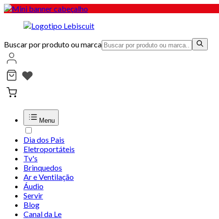
Buscar por produto ou marca
Menu
Dia dos Pais
Eletroportáteis
Tv's
Brinquedos
Ar e Ventilação
Áudio
Servir
Blog
Canal da Le