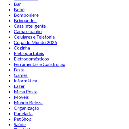
Bar
Bebê
Bomboniere
Brinquedos
Casa Inteligente
Cama e banho
Celulares e Telefonia
Copa do Mundo 2026
Cozinha
Eletroportáteis
Eletrodomésticos
Ferramentas e Construção
Festa
Games
Informática
Lazer
Mesa Posta
Móveis
Mundo Beleza
Organização
Papelaria
Pet Shop
Saúde