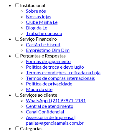
Institucional
Sobre nós
Nossas lojas
Clube Minha Le
Blog da Le
Trabalhe conosco
Serviço Financeiro
Cartão Le biscuit
Empréstimo Dim Dim
Perguntas e Respostas
Formas de pagamento
Política de troca e devolução
Termos e condições - retirada na Loja
Termos de compras internacionais
Politica de privacidade
Mapa do site
Serviços ao cliente
WhatsApp | (21) 97971-2181
Central de atendimento
Canal Confidencial
Assessoria de Imprensa |
paula@agenciaamais.com.br
Categorias