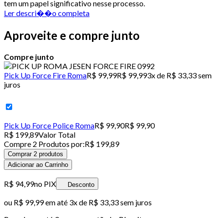
tem um papel significativo nesse processo.
Ler descri��o completa
Aproveite e compre junto
Compre junto
Pick Up Force Fire Roma
R$ 99,99
R$ 99,99
3x de R$ 33,33 sem
juros
Pick Up Force Police Roma
R$ 99,90
R$ 99,90
R$ 199,89
Valor Total
Compre
2
Produto
s
por:
R$ 199,89
Comprar 2 produtos
Adicionar ao Carrinho
R$ 94,99
no PIX
Desconto
ou
R$ 99,99
em até
3x de R$ 33,33 sem juros