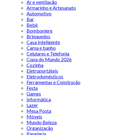
Ar e ventilação
Armarinho e Artesanato
Automotivo
Bar
Bebê
Bomboniere
Brinquedos
Casa Inteligente
Cama e banho
Celulares e Telefonia
Copa do Mundo 2026
Cozinha
Eletroportáteis
Eletrodomésticos
Ferramentas e Construção
Festa
Games
Informática
Lazer
Mesa Posta
Móveis
Mundo Beleza
Organização
Papelaria