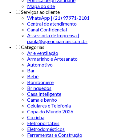
Politica de privacidade
Mapa do site
Serviços ao cliente
WhatsApp | (21) 97971-2181
Central de atendimento
Canal Confidencial
Assessoria de Imprensa |
paula@agenciaamais.com.br
Categorias
Ar e ventilação
Armarinho e Artesanato
Automotivo
Bar
Bebê
Bomboniere
Brinquedos
Casa Inteligente
Cama e banho
Celulares e Telefonia
Copa do Mundo 2026
Cozinha
Eletroportáteis
Eletrodomésticos
Ferramentas e Construção