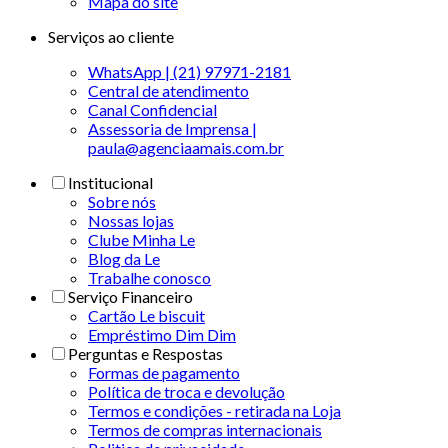
Mapa do site
Serviços ao cliente
WhatsApp | (21) 97971-2181
Central de atendimento
Canal Confidencial
Assessoria de Imprensa |
paula@agenciaamais.com.br
Institucional
Sobre nós
Nossas lojas
Clube Minha Le
Blog da Le
Trabalhe conosco
Serviço Financeiro
Cartão Le biscuit
Empréstimo Dim Dim
Perguntas e Respostas
Formas de pagamento
Política de troca e devolução
Termos e condições - retirada na Loja
Termos de compras internacionais