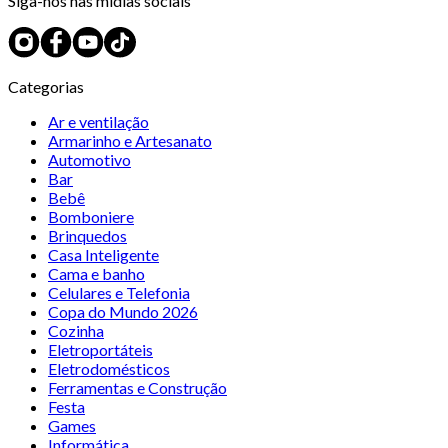
Siga-nos nas mídias sociais
Categorias
Ar e ventilação
Armarinho e Artesanato
Automotivo
Bar
Bebê
Bomboniere
Brinquedos
Casa Inteligente
Cama e banho
Celulares e Telefonia
Copa do Mundo 2026
Cozinha
Eletroportáteis
Eletrodomésticos
Ferramentas e Construção
Festa
Games
Informática