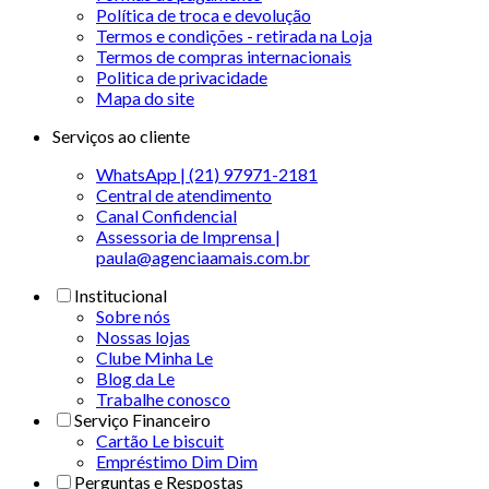
Política de troca e devolução
Termos e condições - retirada na Loja
Termos de compras internacionais
Politica de privacidade
Mapa do site
Serviços ao cliente
WhatsApp | (21) 97971-2181
Central de atendimento
Canal Confidencial
Assessoria de Imprensa |
paula@agenciaamais.com.br
Institucional
Sobre nós
Nossas lojas
Clube Minha Le
Blog da Le
Trabalhe conosco
Serviço Financeiro
Cartão Le biscuit
Empréstimo Dim Dim
Perguntas e Respostas