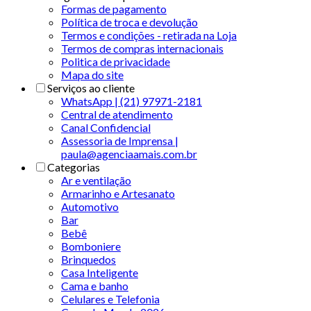
Formas de pagamento
Política de troca e devolução
Termos e condições - retirada na Loja
Termos de compras internacionais
Politica de privacidade
Mapa do site
Serviços ao cliente
WhatsApp | (21) 97971-2181
Central de atendimento
Canal Confidencial
Assessoria de Imprensa |
paula@agenciaamais.com.br
Categorias
Ar e ventilação
Armarinho e Artesanato
Automotivo
Bar
Bebê
Bomboniere
Brinquedos
Casa Inteligente
Cama e banho
Celulares e Telefonia