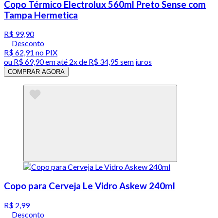
Copo Térmico Electrolux 560ml Preto Sense com
Tampa Hermetica
R$ 99,90
Desconto
R$ 62,91
no PIX
ou
R$ 69,90
em até
2x de R$ 34,95 sem juros
COMPRAR AGORA
Copo para Cerveja Le Vidro Askew 240ml
R$ 2,99
Desconto