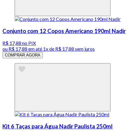
Conjunto com 12 Copos Americano 190ml Nadir
R$ 17,88
no PIX
ou
R$ 17,88
em até 1x de
R$ 17,88
sem juros
COMPRAR AGORA
Kit 6 Taças para Água Nadir Paulista 250ml