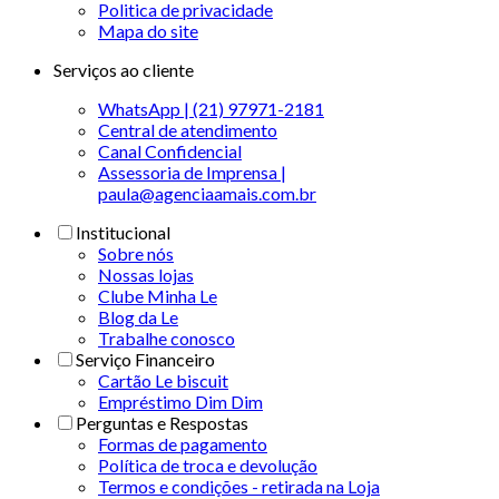
Politica de privacidade
Mapa do site
Serviços ao cliente
WhatsApp | (21) 97971-2181
Central de atendimento
Canal Confidencial
Assessoria de Imprensa |
paula@agenciaamais.com.br
Institucional
Sobre nós
Nossas lojas
Clube Minha Le
Blog da Le
Trabalhe conosco
Serviço Financeiro
Cartão Le biscuit
Empréstimo Dim Dim
Perguntas e Respostas
Formas de pagamento
Política de troca e devolução
Termos e condições - retirada na Loja