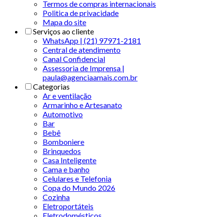
Termos de compras internacionais
Politica de privacidade
Mapa do site
Serviços ao cliente
WhatsApp | (21) 97971-2181
Central de atendimento
Canal Confidencial
Assessoria de Imprensa |
paula@agenciaamais.com.br
Categorias
Ar e ventilação
Armarinho e Artesanato
Automotivo
Bar
Bebê
Bomboniere
Brinquedos
Casa Inteligente
Cama e banho
Celulares e Telefonia
Copa do Mundo 2026
Cozinha
Eletroportáteis
Eletrodomésticos