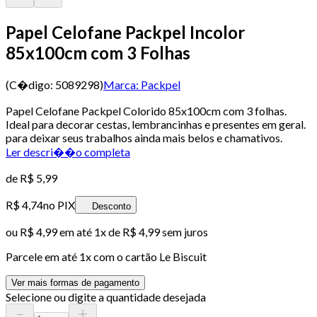
Papel Celofane Packpel Incolor
85x100cm com 3 Folhas
(C�digo:
5089298
)
Marca:
Packpel
Papel Celofane Packpel Colorido 85x100cm com 3 folhas.
Ideal para decorar cestas, lembrancinhas e presentes em geral.
para deixar seus trabalhos ainda mais belos e chamativos.
Ler descri��o completa
de
R$ 5,99
R$ 4,74
no PIX
Desconto
ou
R$ 4,99
em até 1x de
R$ 4,99
sem juros
Parcele em até
1
x com o cartão
Le Biscuit
Ver mais formas de pagamento
Selecione ou digite a quantidade desejada