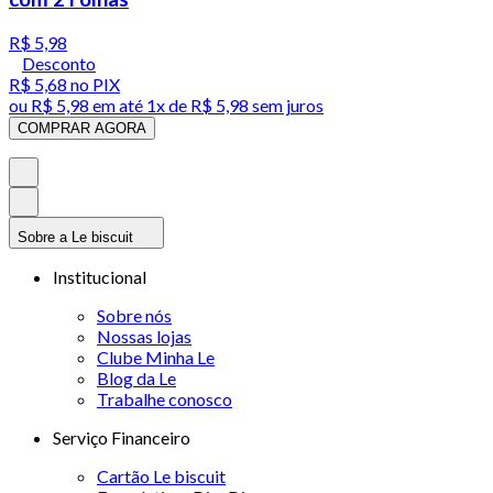
R$ 5,98
Desconto
R$ 5,68
no PIX
ou
R$ 5,98
em até 1x de
R$ 5,98
sem juros
COMPRAR AGORA
Sobre a Le biscuit
Institucional
Sobre nós
Nossas lojas
Clube Minha Le
Blog da Le
Trabalhe conosco
Serviço Financeiro
Cartão Le biscuit