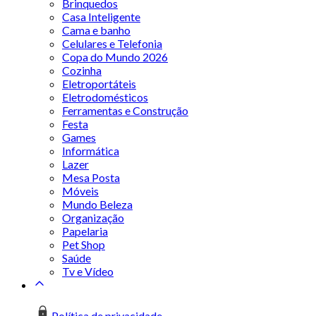
Brinquedos
Casa Inteligente
Cama e banho
Celulares e Telefonia
Copa do Mundo 2026
Cozinha
Eletroportáteis
Eletrodomésticos
Ferramentas e Construção
Festa
Games
Informática
Lazer
Mesa Posta
Móveis
Mundo Beleza
Organização
Papelaria
Pet Shop
Saúde
Tv e Vídeo
Política de privacidade