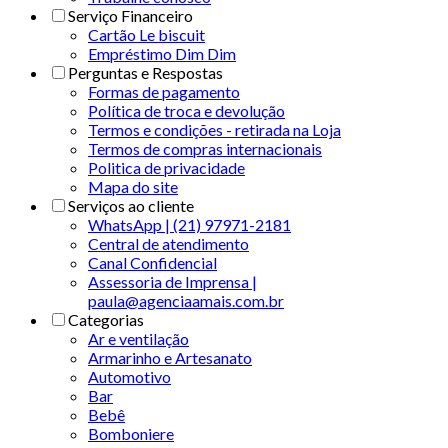
Serviço Financeiro
Cartão Le biscuit
Empréstimo Dim Dim
Perguntas e Respostas
Formas de pagamento
Política de troca e devolução
Termos e condições - retirada na Loja
Termos de compras internacionais
Politica de privacidade
Mapa do site
Serviços ao cliente
WhatsApp | (21) 97971-2181
Central de atendimento
Canal Confidencial
Assessoria de Imprensa |
paula@agenciaamais.com.br
Categorias
Ar e ventilação
Armarinho e Artesanato
Automotivo
Bar
Bebê
Bomboniere