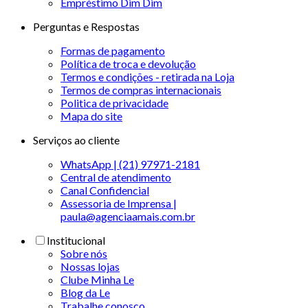
Empréstimo Dim Dim
Perguntas e Respostas
Formas de pagamento
Política de troca e devolução
Termos e condições - retirada na Loja
Termos de compras internacionais
Politica de privacidade
Mapa do site
Serviços ao cliente
WhatsApp | (21) 97971-2181
Central de atendimento
Canal Confidencial
Assessoria de Imprensa |
paula@agenciaamais.com.br
Institucional
Sobre nós
Nossas lojas
Clube Minha Le
Blog da Le
Trabalhe conosco