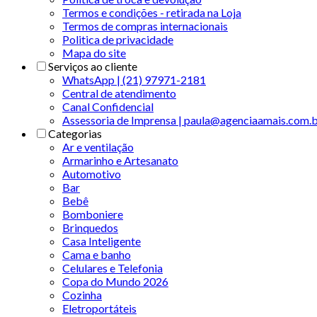
Termos e condições - retirada na Loja
Termos de compras internacionais
Politica de privacidade
Mapa do site
Serviços ao cliente
WhatsApp | (21) 97971-2181
Central de atendimento
Canal Confidencial
Assessoria de Imprensa | paula@agenciaamais.com.
Categorias
Ar e ventilação
Armarinho e Artesanato
Automotivo
Bar
Bebê
Bomboniere
Brinquedos
Casa Inteligente
Cama e banho
Celulares e Telefonia
Copa do Mundo 2026
Cozinha
Eletroportáteis