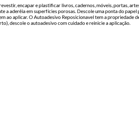
evestir, encapar e plastificar livros, cadernos, móveis, portas, a
te a aderêia em superfícies porosas. Descole uma ponta do papel pr
 bem ao aplicar. O Autoadesivo Reposicionavel tem a propriedade d
rto), descole o autoadesivo com cuidado e reinicie a aplicação.