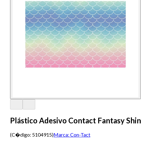
Plástico Adesivo Contact Fantasy Sh
(C�digo:
5104915
)
Marca:
Con-Tact