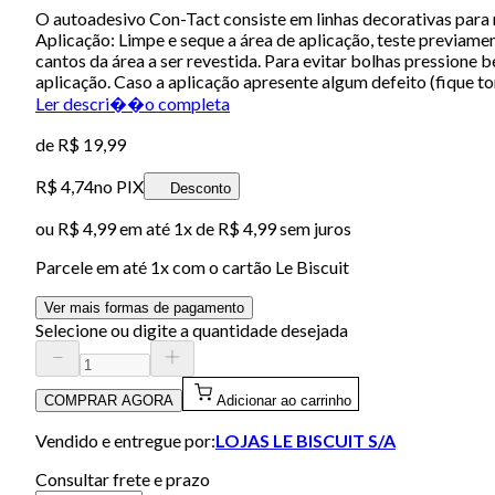
O autoadesivo Con-Tact consiste em linhas decorativas para r
Aplicação: Limpe e seque a área de aplicação, teste previamen
cantos da área a ser revestida. Para evitar bolhas pressione
aplicação. Caso a aplicação apresente algum defeito (fique to
Ler descri��o completa
de
R$ 19,99
R$ 4,74
no PIX
Desconto
ou
R$ 4,99
em até 1x de
R$ 4,99
sem juros
Parcele em até
1
x com o cartão
Le Biscuit
Ver mais formas de pagamento
Selecione ou digite a quantidade desejada
COMPRAR AGORA
Adicionar ao carrinho
Vendido e entregue por:
LOJAS LE BISCUIT S/A
Consultar frete e prazo