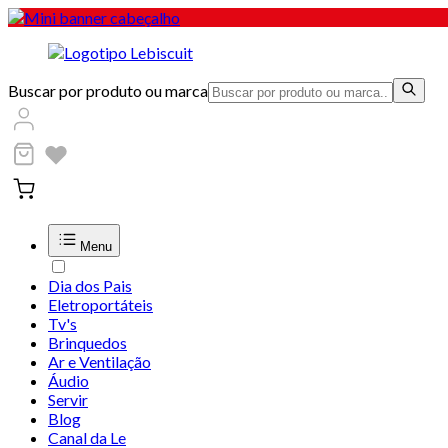
Buscar por produto ou marca
Menu
Dia dos Pais
Eletroportáteis
Tv's
Brinquedos
Ar e Ventilação
Áudio
Servir
Blog
Canal da Le