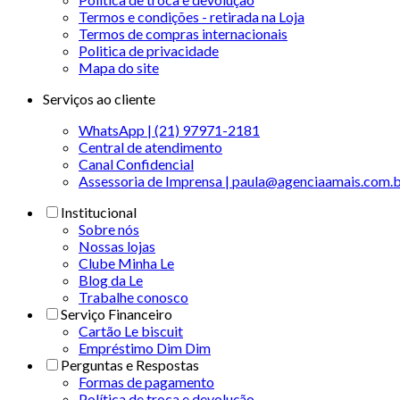
Termos e condições - retirada na Loja
Termos de compras internacionais
Politica de privacidade
Mapa do site
Serviços ao cliente
WhatsApp | (21) 97971-2181
Central de atendimento
Canal Confidencial
Assessoria de Imprensa | paula@agenciaamais.com.
Institucional
Sobre nós
Nossas lojas
Clube Minha Le
Blog da Le
Trabalhe conosco
Serviço Financeiro
Cartão Le biscuit
Empréstimo Dim Dim
Perguntas e Respostas
Formas de pagamento
Política de troca e devolução