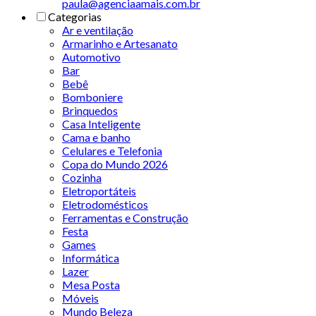
paula@agenciaamais.com.br
Categorias
Ar e ventilação
Armarinho e Artesanato
Automotivo
Bar
Bebê
Bomboniere
Brinquedos
Casa Inteligente
Cama e banho
Celulares e Telefonia
Copa do Mundo 2026
Cozinha
Eletroportáteis
Eletrodomésticos
Ferramentas e Construção
Festa
Games
Informática
Lazer
Mesa Posta
Móveis
Mundo Beleza