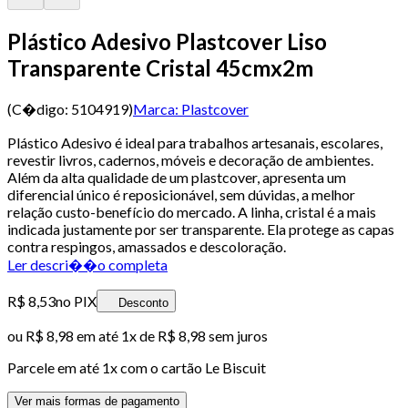
Plástico Adesivo Plastcover Liso
Transparente Cristal 45cmx2m
(C�digo:
5104919
)
Marca:
Plastcover
Plástico Adesivo é ideal para trabalhos artesanais, escolares,
revestir livros, cadernos, móveis e decoração de ambientes.
Além da alta qualidade de um plastcover, apresenta um
diferencial único é reposicionável, sem dúvidas, a melhor
relação custo-benefício do mercado. A linha, cristal é a mais
indicada justamente por ser transparente. Ela protege as capas
contra respingos, amassados e descoloração.
Ler descri��o completa
R$ 8,53
no PIX
Desconto
ou
R$ 8,98
em até 1x de
R$ 8,98
sem juros
Parcele em até
1
x com o cartão
Le Biscuit
Ver mais formas de pagamento