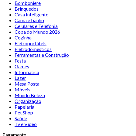
Bomboniere
Brinquedos
Casa Inteligente
Cama e banho
Celulares e Telefonia
Copa do Mundo 2026
Cozinha
Eletroportáteis
Eletrodomésticos
Ferramentas e Construção
Festa
Games
Informática
Lazer
Mesa Posta
Móveis
Mundo Beleza
Organização
Papelaria
Pet Shop
Saúde
Tv e Vídeo
Pagamento