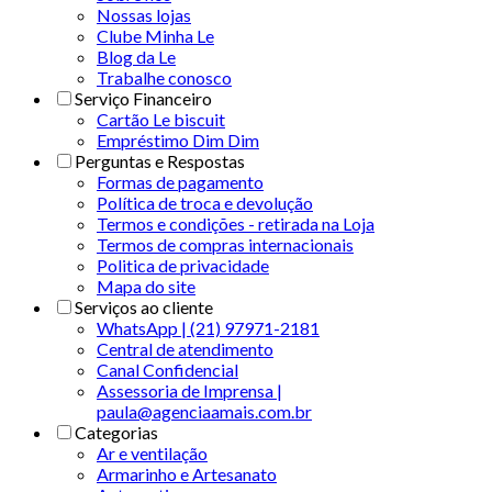
Nossas lojas
Clube Minha Le
Blog da Le
Trabalhe conosco
Serviço Financeiro
Cartão Le biscuit
Empréstimo Dim Dim
Perguntas e Respostas
Formas de pagamento
Política de troca e devolução
Termos e condições - retirada na Loja
Termos de compras internacionais
Politica de privacidade
Mapa do site
Serviços ao cliente
WhatsApp | (21) 97971-2181
Central de atendimento
Canal Confidencial
Assessoria de Imprensa |
paula@agenciaamais.com.br
Categorias
Ar e ventilação
Armarinho e Artesanato