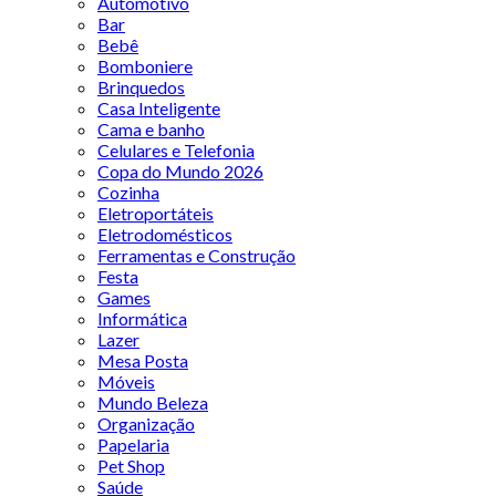
Automotivo
Bar
Bebê
Bomboniere
Brinquedos
Casa Inteligente
Cama e banho
Celulares e Telefonia
Copa do Mundo 2026
Cozinha
Eletroportáteis
Eletrodomésticos
Ferramentas e Construção
Festa
Games
Informática
Lazer
Mesa Posta
Móveis
Mundo Beleza
Organização
Papelaria
Pet Shop
Saúde