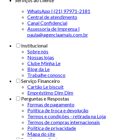
Serviços ao cliente
WhatsApp | (21) 97971-2181
Central de atendimento
Canal Confidencial
Assessoria de Imprensa |
paula@agenciaamais.com.br
Institucional
Sobre nós
Nossas lojas
Clube Minha Le
Blog da Le
Trabalhe conosco
Serviço Financeiro
Cartão Le biscuit
Empréstimo Dim Dim
Perguntas e Respostas
Formas de pagamento
Política de troca e devolução
Termos e condições - retirada na Loja
Termos de compras internacionais
Politica de privacidade
Mapa do site