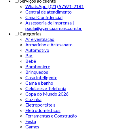
Serviços ao cliente
WhatsApp | (21) 97971-2181
Central de atendimento
Canal Confidencial
Assessoria de Imprensa |
paula@agenciaamais.com.br
Categorias
Ar e ventilação
Armarinho e Artesanato
Automotivo
Bar
Bebê
Bomboniere
Brinquedos
Casa Inteligente
Cama e banho
Celulares e Telefonia
Copa do Mundo 2026
Cozinha
Eletroportáteis
Eletrodomésticos
Ferramentas e Construção
Festa
Games