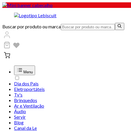
Buscar por produto ou marca
Menu
Dia dos Pais
Eletroportáteis
Tv's
Brinquedos
Ar e Ventilação
Áudio
Servir
Blog
Canal da Le