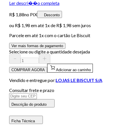
Ler descri��o completa
R$ 1,88
no PIX
Desconto
ou
R$ 1,98
em até 1x de
R$ 1,98
sem juros
Parcele em até
1
x com o cartão
Le Biscuit
Ver mais formas de pagamento
Selecione ou digite a quantidade desejada
COMPRAR AGORA
Adicionar ao carrinho
Vendido e entregue por:
LOJAS LE BISCUIT S/A
Consultar frete e prazo
Descrição do produto
Ficha Técnica