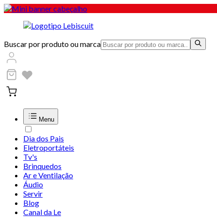
Buscar por produto ou marca
Menu
Dia dos Pais
Eletroportáteis
Tv's
Brinquedos
Ar e Ventilação
Áudio
Servir
Blog
Canal da Le