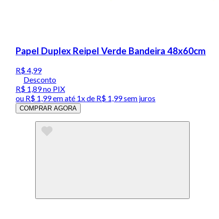
Papel Duplex Reipel Verde Bandeira 48x60cm
R$ 4,99
Desconto
R$ 1,89
no PIX
ou
R$ 1,99
em até 1x de
R$ 1,99
sem juros
COMPRAR AGORA