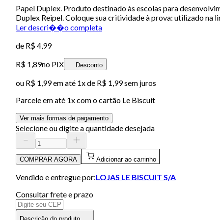
Papel Duplex. Produto destinado às escolas para desenvolvim
Duplex Reipel. Coloque sua critividade à prova: utilizado na 
Ler descri��o completa
de
R$ 4,99
R$ 1,89
no PIX
Desconto
ou
R$ 1,99
em até 1x de
R$ 1,99
sem juros
Parcele em até
1
x com o cartão
Le Biscuit
Ver mais formas de pagamento
Selecione ou digite a quantidade desejada
COMPRAR AGORA
Adicionar ao carrinho
Vendido e entregue por:
LOJAS LE BISCUIT S/A
Consultar frete e prazo
Descrição do produto