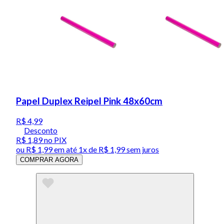
Papel Duplex Reipel Pink 48x60cm
R$ 4,99
Desconto
R$ 1,89
no PIX
ou
R$ 1,99
em até 1x de
R$ 1,99
sem juros
COMPRAR AGORA