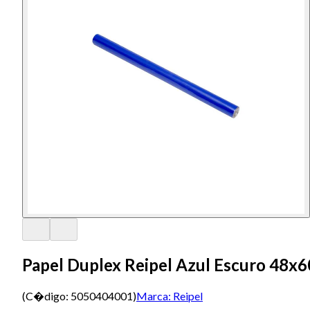
Papel Duplex Reipel Azul Escuro 48x
(C�digo:
5050404001
)
Marca:
Reipel