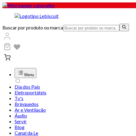
Buscar por produto ou marca
Menu
Dia dos Pais
Eletroportáteis
Tv's
Brinquedos
Ar e Ventilação
Áudio
Servir
Blog
Canal da Le