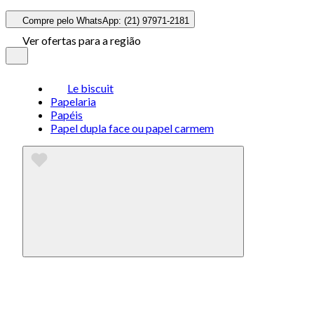
Compre pelo WhatsApp: (21) 97971-2181
Ver ofertas para a região
Le biscuit
Papelaria
Papéis
Papel dupla face ou papel carmem