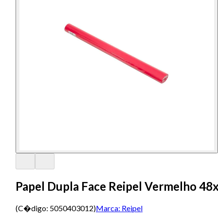
Papel Dupla Face Reipel Vermelho 4
(C�digo:
5050403012
)
Marca:
Reipel