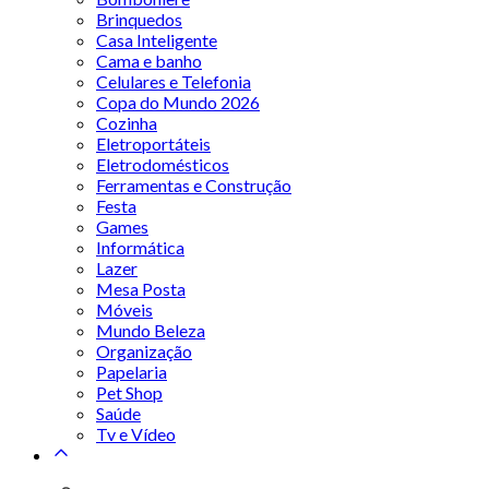
Brinquedos
Casa Inteligente
Cama e banho
Celulares e Telefonia
Copa do Mundo 2026
Cozinha
Eletroportáteis
Eletrodomésticos
Ferramentas e Construção
Festa
Games
Informática
Lazer
Mesa Posta
Móveis
Mundo Beleza
Organização
Papelaria
Pet Shop
Saúde
Tv e Vídeo