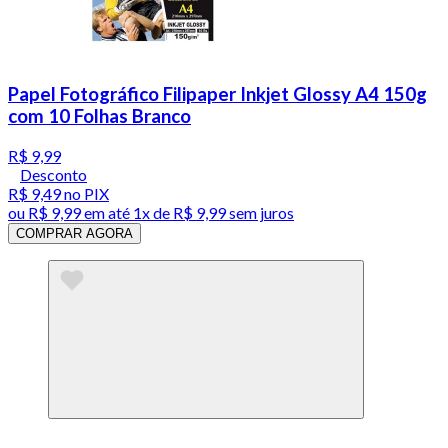
Papel Fotográfico Filipaper Inkjet Glossy A4 150g
com 10 Folhas Branco
R$ 9,99
Desconto
R$ 9,49
no PIX
ou
R$ 9,99
em até 1x de
R$ 9,99
sem juros
COMPRAR AGORA