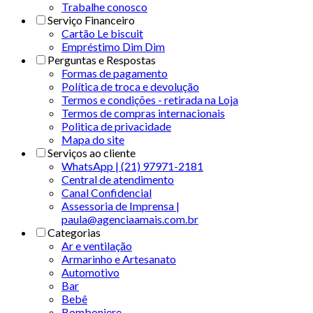
Trabalhe conosco
Serviço Financeiro
Cartão Le biscuit
Empréstimo Dim Dim
Perguntas e Respostas
Formas de pagamento
Política de troca e devolução
Termos e condições - retirada na Loja
Termos de compras internacionais
Politica de privacidade
Mapa do site
Serviços ao cliente
WhatsApp | (21) 97971-2181
Central de atendimento
Canal Confidencial
Assessoria de Imprensa |
paula@agenciaamais.com.br
Categorias
Ar e ventilação
Armarinho e Artesanato
Automotivo
Bar
Bebê
Bomboniere