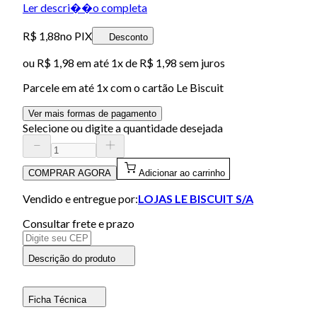
Ler descri��o completa
R$ 1,88
no PIX
Desconto
ou
R$ 1,98
em até 1x de
R$ 1,98
sem juros
Parcele em até
1
x com o cartão
Le Biscuit
Ver mais formas de pagamento
Selecione ou digite a quantidade desejada
COMPRAR AGORA
Adicionar ao carrinho
Vendido e entregue por:
LOJAS LE BISCUIT S/A
Consultar frete e prazo
Descrição do produto
Ficha Técnica