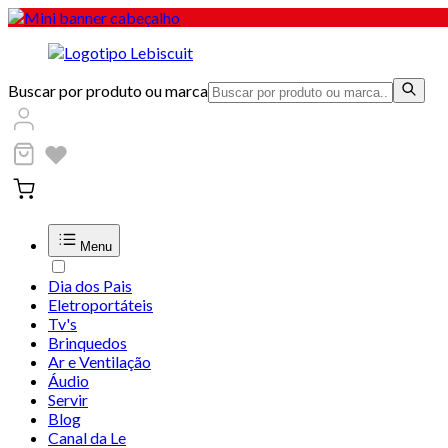
Buscar por produto ou marca
Menu
Dia dos Pais
Eletroportáteis
Tv's
Brinquedos
Ar e Ventilação
Áudio
Servir
Blog
Canal da Le