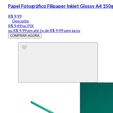
Papel Fotográfico Filipaper Inkjet Glossy A4 150
R$ 9,99
Desconto
R$ 9,49
no PIX
ou
R$ 9,99
em até 1x de
R$ 9,99
sem juros
COMPRAR AGORA