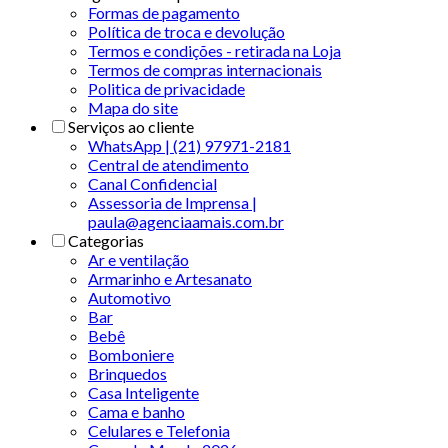
Formas de pagamento
Política de troca e devolução
Termos e condições - retirada na Loja
Termos de compras internacionais
Politica de privacidade
Mapa do site
Serviços ao cliente
WhatsApp | (21) 97971-2181
Central de atendimento
Canal Confidencial
Assessoria de Imprensa |
paula@agenciaamais.com.br
Categorias
Ar e ventilação
Armarinho e Artesanato
Automotivo
Bar
Bebê
Bomboniere
Brinquedos
Casa Inteligente
Cama e banho
Celulares e Telefonia