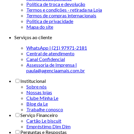
Política de troca e devolução
Termos e condições - retirada na Loja
Termos de compras internacionais
Politica de privacidade
Mapa do site
Serviços ao cliente
WhatsApp | (21) 97971-2181
Central de atendimento
Canal Confidencial
Assessoria de Imprensa |
paula@agenciaamais.com.br
Institucional
Sobre nós
Nossas lojas
Clube Minha Le
Blog da Le
Trabalhe conosco
Serviço Financeiro
Cartão Le biscuit
Empréstimo Dim Dim
Perguntas e Respostas