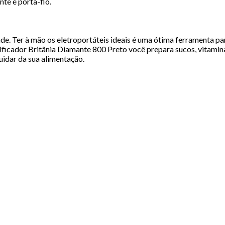
nte e porta-fio.
e. Ter à mão os eletroportáteis ideais é uma ótima ferramenta para
ificador Britânia Diamante 800 Preto você prepara sucos, vitamina
uidar da sua alimentação.