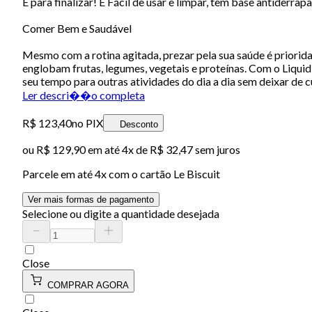
E para finalizar! É Fácil de usar e limpar, tem base antiderrapa
Comer Bem e Saudável
Mesmo com a rotina agitada, prezar pela sua saúde é prioridad
englobam frutas, legumes, vegetais e proteínas. Com o Liquid
seu tempo para outras atividades do dia a dia sem deixar de c
Ler descri��o completa
R$ 123,40
no PIX
Desconto
ou
R$ 129,90
em até
4x de R$ 32,47 sem juros
Parcele em até
4
x com o cartão
Le Biscuit
Ver mais formas de pagamento
Selecione ou digite a quantidade desejada
Close
COMPRAR AGORA