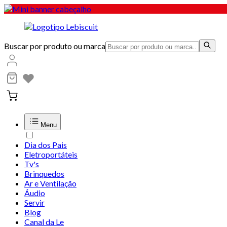
Buscar por produto ou marca
Menu
Dia dos Pais
Eletroportáteis
Tv's
Brinquedos
Ar e Ventilação
Áudio
Servir
Blog
Canal da Le