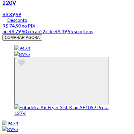
220V
R$ 89,99
Desconto
R$ 74,90
no PIX
ou
R$ 79,90
em até
2x de R$ 39,95 sem juros
COMPRAR AGORA