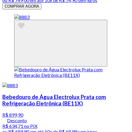
ou
R$ 749,00
em até
10x de R$ 74,90 sem juros
COMPRAR AGORA
Bebedouro de Água Electrolux Prata com
Refrigeração Eletrônica (BE11X)
R$ 899,90
Desconto
R$ 634,71
no PIX
ou
R$ 689,90
em até
10x de R$ 68,99 sem juros