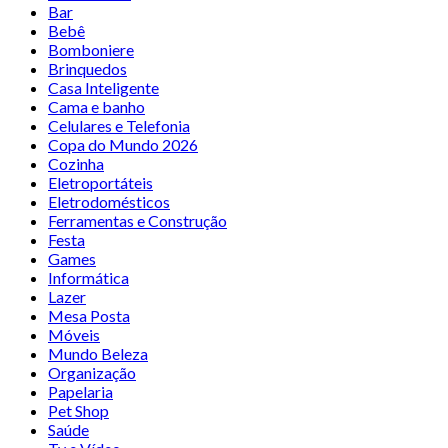
Bar
Bebê
Bomboniere
Brinquedos
Casa Inteligente
Cama e banho
Celulares e Telefonia
Copa do Mundo 2026
Cozinha
Eletroportáteis
Eletrodomésticos
Ferramentas e Construção
Festa
Games
Informática
Lazer
Mesa Posta
Móveis
Mundo Beleza
Organização
Papelaria
Pet Shop
Saúde