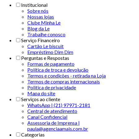
Institucional
Sobre nós
Nossas lojas
Clube Minha Le
Blog da Le
Trabalhe conosco
Serviço Financeiro
Cartão Le biscuit
Empréstimo Dim Dim
Perguntas e Respostas
Formas de pagamento
Política de troca e devolução
Termos e condições - retirada na Loja
Termos de compras internacionais
Politica de privacidade
Mapa do site
Serviços ao cliente
WhatsApp | (21) 97971-2181
Central de atendimento
Canal Confidencial
Assessoria de Imprensa |
paula@agenciaamais.com.br
Categorias