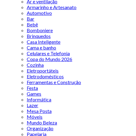
Ar e ventilação
Armarinho e Artesanato
Automotivo
Bar
Bebê
Bomboniere
Brinquedos
Casa Inteligente
Cama e banho
Celulares e Telefonia
Copa do Mundo 2026
Cozinha
Eletroportáteis
Eletrodomésticos
Ferramentas e Construção
Festa
Games
Informática
Lazer
Mesa Posta
Móveis
Mundo Beleza
Organização
Papelaria