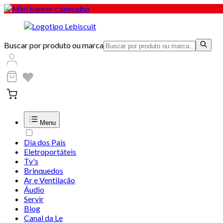
Buscar por produto ou marca
Menu
Dia dos Pais
Eletroportáteis
Tv's
Brinquedos
Ar e Ventilação
Áudio
Servir
Blog
Canal da Le