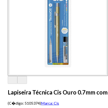
Lapiseira Técnica Cis Ouro 0.7mm com
(C�digo:
5105374
)
Marca:
Cis