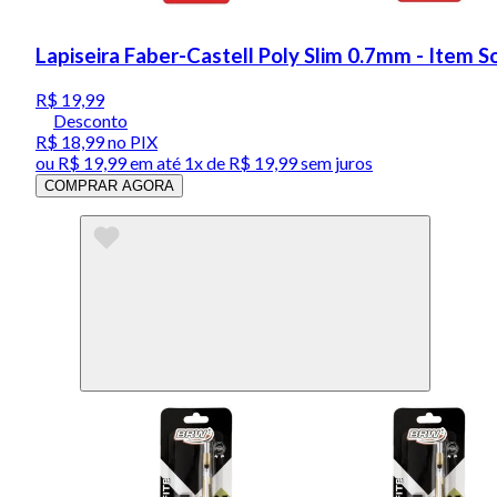
Lapiseira Faber-Castell Poly Slim 0.7mm - Item S
R$ 19,99
Desconto
R$ 18,99
no PIX
ou
R$ 19,99
em até 1x de
R$ 19,99
sem juros
COMPRAR AGORA