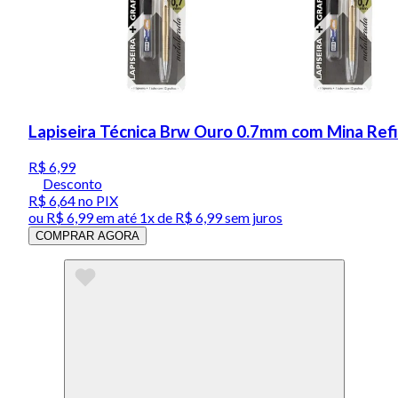
Lapiseira Técnica Brw Ouro 0.7mm com Mina Refi
R$ 6,99
Desconto
R$ 6,64
no PIX
ou
R$ 6,99
em até 1x de
R$ 6,99
sem juros
COMPRAR AGORA