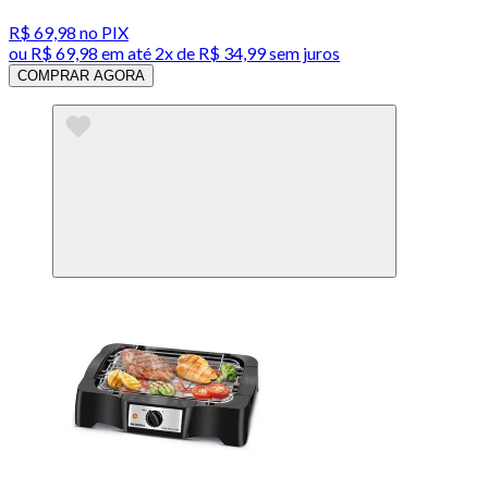
R$ 69,98
no PIX
ou
R$ 69,98
em até
2x de R$ 34,99 sem juros
COMPRAR AGORA