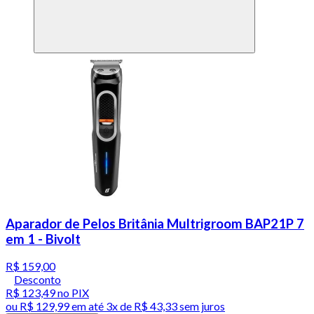
Aparador de Pelos Britânia Multrigroom BAP21P 7
em 1 - Bivolt
R$ 159,00
Desconto
R$ 123,49
no PIX
ou
R$ 129,99
em até
3x de R$ 43,33 sem juros