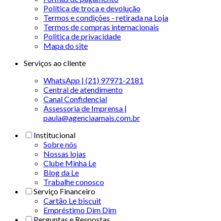
Política de troca e devolução
Termos e condições - retirada na Loja
Termos de compras internacionais
Politica de privacidade
Mapa do site
Serviços ao cliente
WhatsApp | (21) 97971-2181
Central de atendimento
Canal Confidencial
Assessoria de Imprensa |
paula@agenciaamais.com.br
Institucional
Sobre nós
Nossas lojas
Clube Minha Le
Blog da Le
Trabalhe conosco
Serviço Financeiro
Cartão Le biscuit
Empréstimo Dim Dim
Perguntas e Respostas