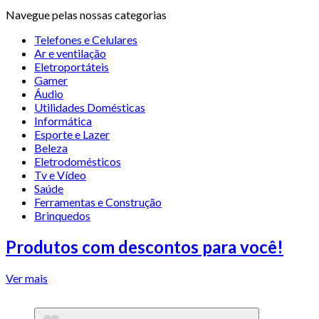
Navegue pelas nossas categorias
Telefones e Celulares
Ar e ventilação
Eletroportáteis
Gamer
Áudio
Utilidades Domésticas
Informática
Esporte e Lazer
Beleza
Eletrodomésticos
Tv e Vídeo
Saúde
Ferramentas e Construção
Brinquedos
Produtos com descontos para você!
Ver mais