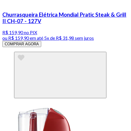
Churrasqueira Elétrica Mondial Pratic Steak & Grill
II CH-07 - 127V
R$ 159,90
no PIX
ou
R$ 159,90
em até
5x de R$ 31,98 sem juros
COMPRAR AGORA