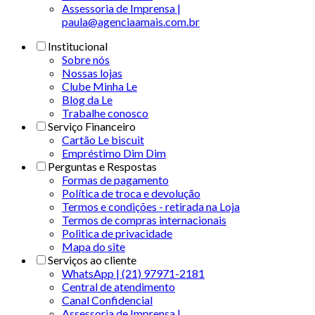
Assessoria de Imprensa |
paula@agenciaamais.com.br
Institucional
Sobre nós
Nossas lojas
Clube Minha Le
Blog da Le
Trabalhe conosco
Serviço Financeiro
Cartão Le biscuit
Empréstimo Dim Dim
Perguntas e Respostas
Formas de pagamento
Política de troca e devolução
Termos e condições - retirada na Loja
Termos de compras internacionais
Politica de privacidade
Mapa do site
Serviços ao cliente
WhatsApp | (21) 97971-2181
Central de atendimento
Canal Confidencial
Assessoria de Imprensa |