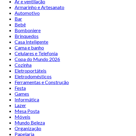
Ar e ventilação
Armarinho e Artesanato
Automotivo
Bar
Bebê
Bomboniere
Brinquedos
Casa Inteligente
Cama e banho
Celulares e Telefonia
Copa do Mundo 2026
Cozinha
Eletroportáteis
Eletrodomésticos
Ferramentas e Construção
Festa
Games
Informática
Lazer
Mesa Posta
Móveis
Mundo Beleza
Organização
Papelaria