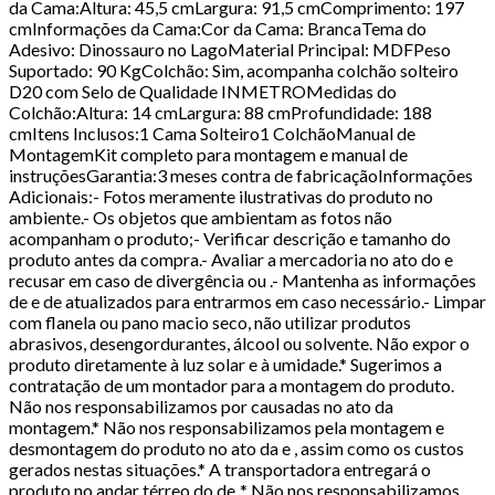
da Cama:Altura: 45,5 cmLargura: 91,5 cmComprimento: 197
cmInformações da Cama:Cor da Cama: BrancaTema do
Adesivo: Dinossauro no LagoMaterial Principal: MDFPeso
Suportado: 90 KgColchão: Sim, acompanha colchão solteiro
D20 com Selo de Qualidade INMETROMedidas do
Colchão:Altura: 14 cmLargura: 88 cmProfundidade: 188
cmItens Inclusos:1 Cama Solteiro1 ColchãoManual de
MontagemKit completo para montagem e manual de
instruçõesGarantia:3 meses contra de fabricaçãoInformações
Adicionais:- Fotos meramente ilustrativas do produto no
ambiente.- Os objetos que ambientam as fotos não
acompanham o produto;- Verificar descrição e tamanho do
produto antes da compra.- Avaliar a mercadoria no ato do e
recusar em caso de divergência ou .- Mantenha as informações
de e de atualizados para entrarmos em caso necessário.- Limpar
com flanela ou pano macio seco, não utilizar produtos
abrasivos, desengordurantes, álcool ou solvente. Não expor o
produto diretamente à luz solar e à umidade.* Sugerimos a
contratação de um montador para a montagem do produto.
Não nos responsabilizamos por causadas no ato da
montagem.* Não nos responsabilizamos pela montagem e
desmontagem do produto no ato da e , assim como os custos
gerados nestas situações.* A transportadora entregará o
produto no andar térreo do de .* Não nos responsabilizamos