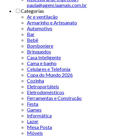
paula@agenciaamais.com.br
Categorias
Ar e ventilação
Armarinho e Artesanato
Automotivo
Bar
Bebê
Bomboniere
Brinquedos
Casa Inteligente
Cama e banho
Celulares e Telefonia
Copa do Mundo 2026
Cozinha
Eletroportáteis
Eletrodomésticos
Ferramentas e Construção
Festa
Games
Informática
Lazer
Mesa Posta
Móveis