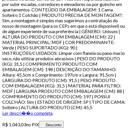
por subir escadas, corredores e elevadores ou por guincho em
apartamentos. CONTEÚDO DA EMBALAGEM: 1 Cama
Solteiro 1 Colchão | PRODUTO PRECISA DE MONTAGEM?:
Sim, a montagem é simples mas sugerimos a contratação do
nosso de montagem (para os CEPs em que o está disponível) ou
de algum experiente de sua preferência | GÊNERO: Unissex |
ALTURA DO PRODUTO COM EMBALAGEM (CM): 22 |
MATERIAL PRINCIPAL: MDF | COR PREDOMINANTE:
Verde | PESO SUPORTADO (KG): 90 |
INSTRUÇÕES/CUIDADOS: Limpar com flanela ou pano macio
seco, não utilizar produtos abrasivos | PESO DO PRODUTO
(KG): 31,5 | COMPRIMENTO PRODUTO COM
EMBALAGEM (CM): 198 | DESCRIÇÃO DO TAMANHO:
Altura: 45,5cm x Comprimento: 197cm x Largura: 91,5cm |
LARGURA DO PRODUTO (CM): 91,5 | PESO PRODUTO
COM EMBALAGEM (KG): 31,5 | MATERIAL PARA FILTRO:
MDF | LARGURA PRODUTO COM EMBALAGEM (CM): 88 |
COMPRIMENTO DO PRODUTO (CM): 197 | POSSUI
COLCHÃO: Sim | ESTADO DE ORIGEM: SP | TIPO DE CAMA:
Solteiro | ALTURA DO PRODUTO (CM): 45,5
Ler descri��o completa
R$ 1.043,03
no PIX
Desconto