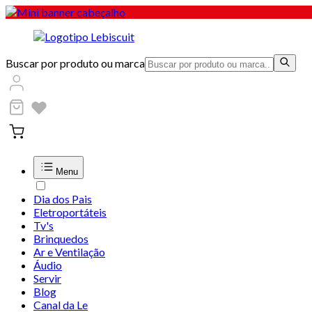
Buscar por produto ou marca
Menu
Dia dos Pais
Eletroportáteis
Tv's
Brinquedos
Ar e Ventilação
Áudio
Servir
Blog
Canal da Le