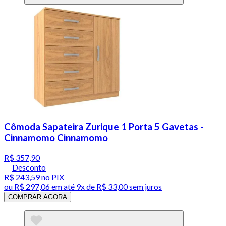
Cômoda Sapateira Zurique 1 Porta 5 Gavetas -
Cinnamomo Cinnamomo
R$ 357,90
Desconto
R$ 243,59
no PIX
ou
R$ 297,06
em até
9x de R$ 33,00 sem juros
COMPRAR AGORA