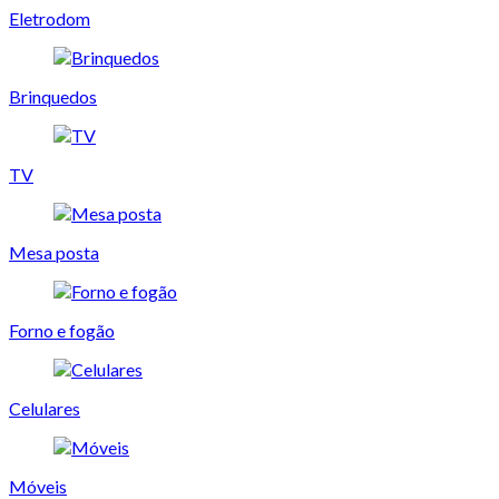
Eletrodom
Brinquedos
TV
Mesa posta
Forno e fogão
Celulares
Móveis