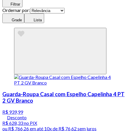
Filtrar
Ordernar por:
Grade
Lista
Guarda-Roupa Casal com Espelho Capelinha 4 PT
2 GV Branco
R$ 939,99
Desconto
R$ 628,33
no PIX
ou
R$ 766,26
em até
10x de R$ 76,62 sem juros