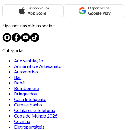
Siga-nos nas mídias sociais
Categorias
Ar e ventilação
Armarinho e Artesanato
Automotivo
Bar
Bebê
Bomboniere
Brinquedos
Casa Inteligente
Cama e banho
Celulares e Telefonia
Copa do Mundo 2026
Cozinha
Eletroportáteis