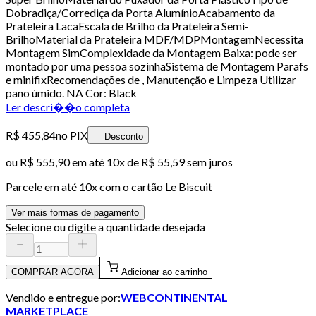
Dobradiça/Corrediça da Porta AlumínioAcabamento da
Prateleira LacaEscala de Brilho da Prateleira Semi-
BrilhoMaterial da Prateleira MDF/MDPMontagemNecessita
Montagem SimComplexidade da Montagem Baixa: pode ser
montado por uma pessoa sozinhaSistema de Montagem Parafs
e minifixRecomendações de , Manutenção e Limpeza Utilizar
pano úmido. NA Cor: Black
Ler descri��o completa
R$ 455,84
no PIX
Desconto
ou
R$ 555,90
em até
10x de R$ 55,59 sem juros
Parcele em até
10
x com o cartão
Le Biscuit
Ver mais formas de pagamento
Selecione ou digite a quantidade desejada
COMPRAR AGORA
Adicionar ao carrinho
Vendido e entregue por:
WEBCONTINENTAL
MARKETPLACE