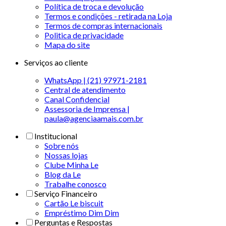
Política de troca e devolução
Termos e condições - retirada na Loja
Termos de compras internacionais
Politica de privacidade
Mapa do site
Serviços ao cliente
WhatsApp | (21) 97971-2181
Central de atendimento
Canal Confidencial
Assessoria de Imprensa |
paula@agenciaamais.com.br
Institucional
Sobre nós
Nossas lojas
Clube Minha Le
Blog da Le
Trabalhe conosco
Serviço Financeiro
Cartão Le biscuit
Empréstimo Dim Dim
Perguntas e Respostas