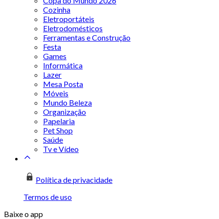
Copa do Mundo 2026
Cozinha
Eletroportáteis
Eletrodomésticos
Ferramentas e Construção
Festa
Games
Informática
Lazer
Mesa Posta
Móveis
Mundo Beleza
Organização
Papelaria
Pet Shop
Saúde
Tv e Vídeo
Política de privacidade
Termos de uso
Baixe o app