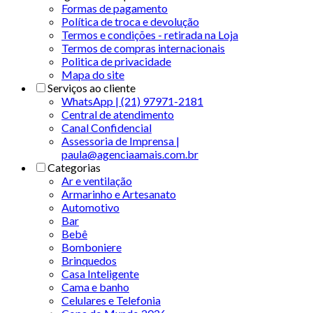
Formas de pagamento
Política de troca e devolução
Termos e condições - retirada na Loja
Termos de compras internacionais
Politica de privacidade
Mapa do site
Serviços ao cliente
WhatsApp | (21) 97971-2181
Central de atendimento
Canal Confidencial
Assessoria de Imprensa |
paula@agenciaamais.com.br
Categorias
Ar e ventilação
Armarinho e Artesanato
Automotivo
Bar
Bebê
Bomboniere
Brinquedos
Casa Inteligente
Cama e banho
Celulares e Telefonia