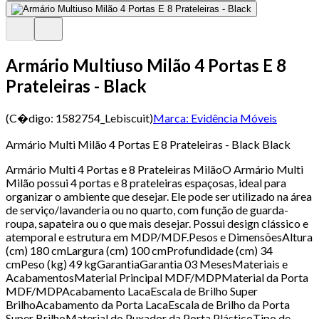
Armário Multiuso Milão 4 Portas E 8
Prateleiras - Black
(C�digo:
1582754_Lebiscuit
)
Marca:
Evidência Móveis
Armário Multi Milão 4 Portas E 8 Prateleiras - Black Black
Armário Multi 4 Portas e 8 Prateleiras MilãoO Armário Multi
Milão possui 4 portas e 8 prateleiras espaçosas, ideal para
organizar o ambiente que desejar. Ele pode ser utilizado na área
de serviço/lavanderia ou no quarto, com função de guarda-
roupa, sapateira ou o que mais desejar. Possui design clássico e
atemporal e estrutura em MDP/MDF.Pesos e DimensõesAltura
(cm) 180 cmLargura (cm) 100 cmProfundidade (cm) 34
cmPeso (kg) 49 kgGarantiaGarantia 03 MesesMateriais e
AcabamentosMaterial Principal MDF/MDPMaterial da Porta
MDF/MDPAcabamento LacaEscala de Brilho Super
BrilhoAcabamento da Porta LacaEscala de Brilho da Porta
Super BrilhoMaterial do Puxador da Porta PlásticoTipo de